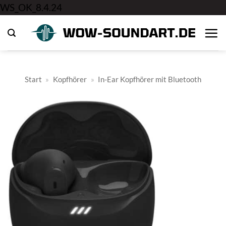
Zum
WS_OK_8.4.24
Inhalt
springen
Start
»
Kopfhörer
»
In-Ear Kopfhörer mit Bluetooth