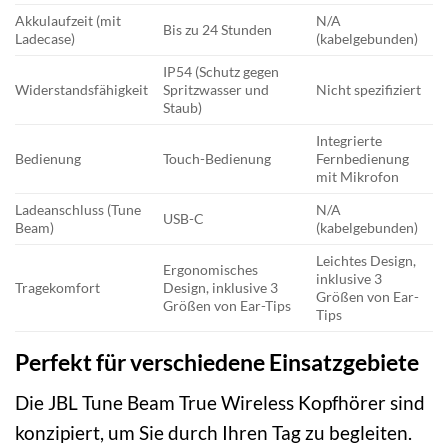
Akkulaufzeit (mit
N/A
Bis zu 24 Stunden
Ladecase)
(kabelgebunden)
IP54 (Schutz gegen
Widerstandsfähigkeit
Spritzwasser und
Nicht spezifiziert
Staub)
Integrierte
Bedienung
Touch-Bedienung
Fernbedienung
mit Mikrofon
Ladeanschluss (Tune
N/A
USB-C
Beam)
(kabelgebunden)
Leichtes Design,
Ergonomisches
inklusive 3
Tragekomfort
Design, inklusive 3
Größen von Ear-
Größen von Ear-Tips
Tips
Perfekt für verschiedene Einsatzgebiete
Die JBL Tune Beam True Wireless Kopfhörer sind
konzipiert, um Sie durch Ihren Tag zu begleiten.