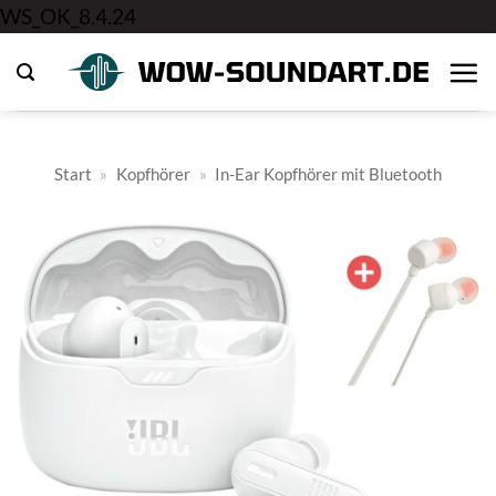
Zum
WS_OK_8.4.24
Inhalt
springen
Start
»
Kopfhörer
»
In-Ear Kopfhörer mit Bluetooth