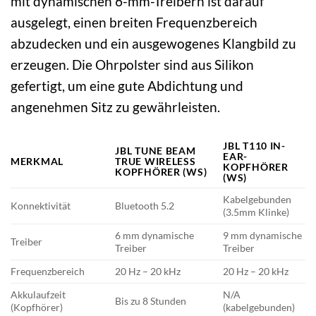
mit dynamischen 6-mm-Treibern ist darauf
ausgelegt, einen breiten Frequenzbereich
abzudecken und ein ausgewogenes Klangbild zu
erzeugen. Die Ohrpolster sind aus Silikon
gefertigt, um eine gute Abdichtung und
angenehmen Sitz zu gewährleisten.
JBL T110 IN-
JBL TUNE BEAM
EAR-
MERKMAL
TRUE WIRELESS
KOPFHÖRER
KOPFHÖRER (WS)
(WS)
Kabelgebunden
Konnektivität
Bluetooth 5.2
(3.5mm Klinke)
6 mm dynamische
9 mm dynamische
Treiber
Treiber
Treiber
Frequenzbereich
20 Hz – 20 kHz
20 Hz – 20 kHz
Akkulaufzeit
N/A
Bis zu 8 Stunden
(Kopfhörer)
(kabelgebunden)