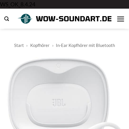
Zum
WS_OK_8.4.24
Inhalt
springen
Start
»
Kopfhörer
»
In-Ear Kopfhörer mit Bluetooth