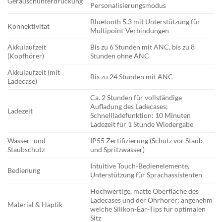
Geräuschunterdrückung
Personalisierungsmodus
Bluetooth 5.3 mit Unterstützung für
Konnektivität
Multipoint-Verbindungen
Akkulaufzeit
Bis zu 6 Stunden mit ANC, bis zu 8
(Kopfhörer)
Stunden ohne ANC
Akkulaufzeit (mit
Bis zu 24 Stunden mit ANC
Ladecase)
Ca. 2 Stunden für vollständige
Aufladung des Ladecases;
Ladezeit
Schnellladefunktion: 10 Minuten
Ladezeit für 1 Stunde Wiedergabe
Wasser- und
IP55 Zertifizierung (Schutz vor Staub
Staubschutz
und Spritzwasser)
Intuitive Touch-Bedienelemente,
Bedienung
Unterstützung für Sprachassistenten
Hochwertige, matte Oberfläche des
Ladecases und der Ohrhörer; angenehm
Material & Haptik
weiche Silikon-Ear-Tips für optimalen
Sitz