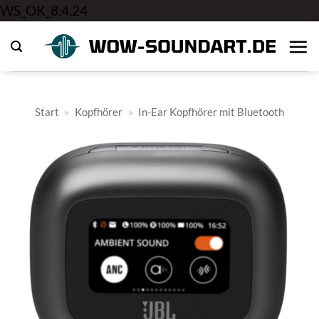
Zum
WS_OK_8.4.24
Inhalt
springen
Start
»
Kopfhörer
»
In-Ear Kopfhörer mit Bluetooth