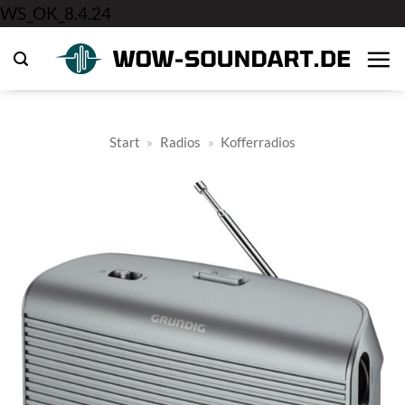
Zum
WS_OK_8.4.24
Inhalt
springen
Start
»
Radios
»
Kofferradios