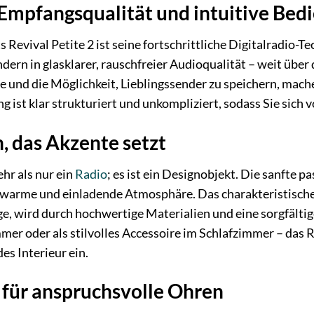
Empfangsqualität und intuitive Bed
 Revival Petite 2 ist seine fortschrittliche Digitalradio
ndern in glasklarer, rauschfreier Audioqualität – weit übe
und die Möglichkeit, Lieblingssender zu speichern, mache
g ist klar strukturiert und unkompliziert, sodass Sie sich
n, das Akzente setzt
ehr als nur ein
Radio
; es ist ein Designobjekt. Die sanfte p
warme und einladende Atmosphäre. Das charakteristische 
, wird durch hochwertige Materialien und eine sorgfältig
r oder als stilvolles Accessoire im Schlafzimmer – das Re
es Interieur ein.
g für anspruchsvolle Ohren