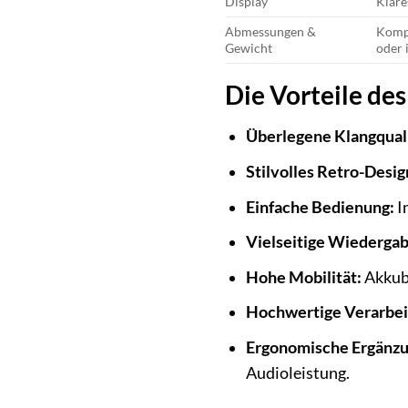
Display
Klare
Abmessungen &
Kompa
Gewicht
oder 
Die Vorteile des
Überlegene Klangquali
Stilvolles Retro-Desig
Einfache Bedienung:
I
Vielseitige Wiedergab
Hohe Mobilität:
Akkube
Hochwertige Verarbei
Ergonomische Ergänzun
Audioleistung.