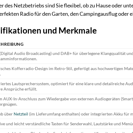
er des Netzbetriebs sind Sie flexibel, ob zu Hause oder u
rfekten Radio für den Garten, den Campingausflug oder 
zifikationen und Merkmale
CHREIBUNG
Digital Audio Broadcasting) und DAB+ für überlegene Klangqualität u
ramminformationen.
isches Kofferradio-Design im Retro-Stil, gefertigt aus hochwertigen Mate
.
riertes Lautsprechersystem, optimiert für eine klare und detailreiche A
e Ansprüche erfüllt.
 AUX-In-Anschluss zum Wiedergabe von externen Audiogeräten (Smartp
ergnügen.
eb über
Netzteil
(im Lieferumfang enthalten) oder integrierten Akku für m
tive und leicht verständliche Tasten für Senderwahl, Lautstärke und Menü