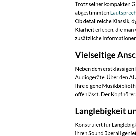
Trotz seiner kompakten Gr
abgestimmten
Lautsprec
Ob detailreiche Klassik, 
Klarheit erleben, die man
zusätzliche Informatione
Vielseitige Ans
Neben dem erstklassigen R
Audiogeräte. Über den AU
Ihre eigene Musikbibliot
offenlässt. Der Kopfhöre
Langlebigkeit u
Konstruiert für Langlebigke
ihren Sound überall geni