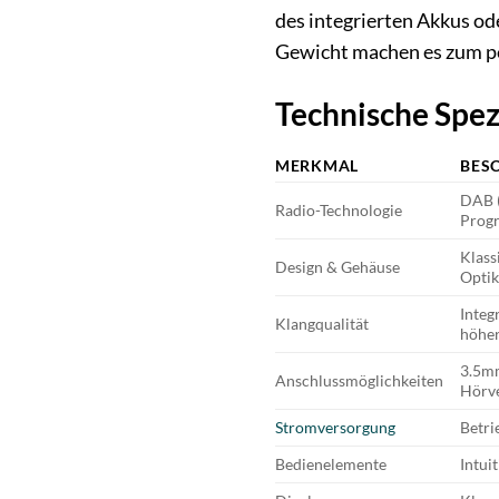
des integrierten Akkus od
Gewicht machen es zum pe
Technische Spe
MERKMAL
BES
DAB (
Radio-Technologie
Prog
Klass
Design & Gehäuse
Optik
Integ
Klangqualität
höher
3.5mm
Anschlussmöglichkeiten
Hörv
Stromversorgung
Betri
Bedienelemente
Intui