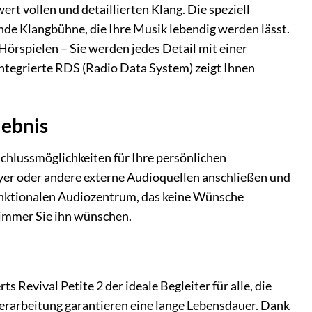
rt vollen und detaillierten Klang. Die speziell
nde Klangbühne, die Ihre Musik lebendig werden lässt.
örspielen – Sie werden jedes Detail mit einer
integrierte RDS (Radio Data System) zeigt Ihnen
lebnis
schlussmöglichkeiten für Ihre persönlichen
er oder andere externe Audioquellen anschließen und
funktionalen Audiozentrum, das keine Wünsche
immer Sie ihn wünschen.
s Revival Petite 2 der ideale Begleiter für alle, die
erarbeitung garantieren eine lange Lebensdauer. Dank