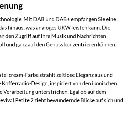
ienung
-Technologie. Mit DAB und DAB+ empfangen Sie eine
r das hinaus, was analoges UKW leisten kann. Die
n den Zugriff auf Ihre Musik und Nachrichten
 voll und ganz auf den Genuss konzentrieren können.
astel cream-Farbe strahlt zeitlose Eleganz aus und
Kofferradio-Design, inspiriert von den ikonischen
e Verarbeitung unterstrichen. Egal ob auf dem
vival Petite 2 zieht bewundernde Blicke auf sich und