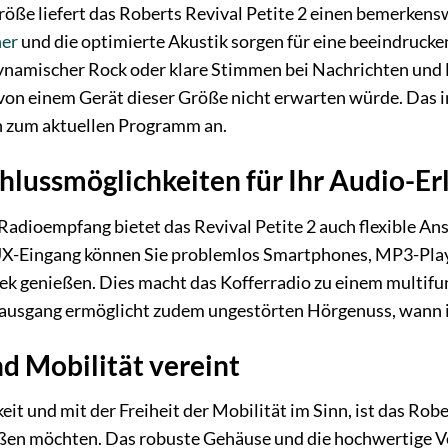
öße liefert das Roberts Revival Petite 2 einen bemerkenswe
her
und die optimierte Akustik sorgen für eine beeindrucke
dynamischer Rock oder klare Stimmen bei Nachrichten und H
 von einem Gerät dieser Größe nicht erwarten würde. Das 
n zum aktuellen Programm an.
chlussmöglichkeiten für Ihr Audio-Er
adioempfang bietet das Revival Petite 2 auch flexible An
X-Eingang können Sie problemlos Smartphones, MP3-Play
hek genießen. Dies macht das Kofferradio zu einem multi
rausgang ermöglicht zudem ungestörten Hörgenuss, wann 
nd Mobilität vereint
it und mit der Freiheit der Mobilität im Sinn, ist das Robert
eßen möchten. Das robuste Gehäuse und die hochwertige V