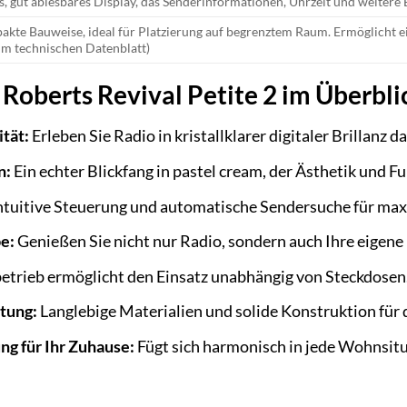
s, gut ablesbares Display, das Senderinformationen, Uhrzeit und weitere 
kte Bauweise, ideal für Platzierung auf begrenztem Raum. Ermöglicht 
im technischen Datenblatt)
 Roberts Revival Petite 2 im Überbli
tät:
Erleben Sie Radio in kristallklarer digitaler Brillan
n:
Ein echter Blickfang in pastel cream, der Ästhetik und Fu
ntuitive Steuerung und automatische Sendersuche für ma
e:
Genießen Sie nicht nur Radio, sondern auch Ihre eigen
trieb ermöglicht den Einsatz unabhängig von Steckdosen
tung:
Langlebige Materialien und solide Konstruktion für
g für Ihr Zuhause:
Fügt sich harmonisch in jede Wohnsitua