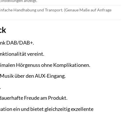
Einstellungen anzeigt.
einfache Handhabung und Transport. (Genaue Maße auf Anfrage
ck
z dank DAB/DAB+.
nktionalität vereint.
ximalen Hörgenuss ohne Komplikationen.
e Musik über den AUX-Eingang.
.
 dauerhafte Freude am Produkt.
tion ein und bietet gleichzeitig exzellente