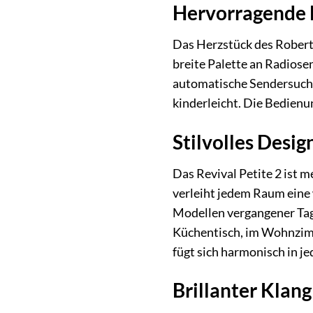
Hervorragende 
Das Herzstück des Roberts
breite Palette an Radiose
automatische Sendersuche 
kinderleicht. Die Bedienun
Stilvolles Desig
Das Revival Petite 2 ist m
verleiht jedem Raum eine 
Modellen vergangener Tage
Küchentisch, im Wohnzimme
fügt sich harmonisch in jed
Brillanter Klan