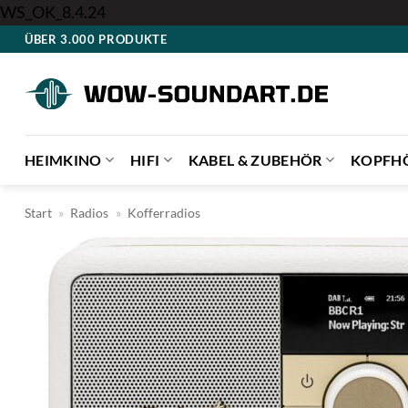
Zum
WS_OK_8.4.24
Inhalt
ÜBER 3.000 PRODUKTE
springen
HEIMKINO
HIFI
KABEL & ZUBEHÖR
KOPFH
Start
»
Radios
»
Kofferradios