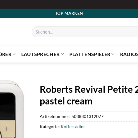
TOP MARKEN
Suchen
nach:
ÖRER
LAUTSPRECHER
PLATTENSPIELER
RADIO
Roberts Revival Petite
pastel cream
Artikelnummer:
5038301312077
Kategorie:
Kofferradios