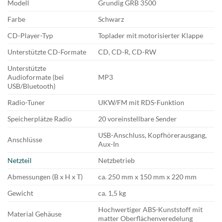
Modell
Grundig GRB 3500
Farbe
Schwarz
CD-Player-Typ
Toplader mit motorisierter Klappe
Unterstützte CD-Formate
CD, CD-R, CD-RW
Unterstützte
Audioformate (bei
MP3
USB/Bluetooth)
Radio-Tuner
UKW/FM mit RDS-Funktion
Speicherplätze Radio
20 voreinstellbare Sender
USB-Anschluss, Kopfhörerausgang,
Anschlüsse
Aux-In
Netzteil
Netzbetrieb
Abmessungen (B x H x T)
ca. 250 mm x 150 mm x 220 mm
Gewicht
ca. 1,5 kg
Hochwertiger ABS-Kunststoff mit
Material Gehäuse
matter Oberflächenveredelung