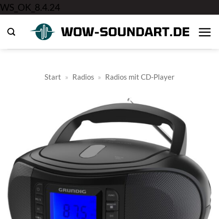
Zum
WS_OK_8.4.24
Inhalt
springen
Start
»
Radios
»
Radios mit CD-Player