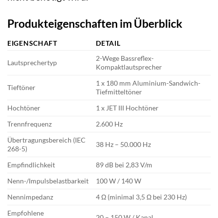
Produkteigenschaften im Überblick
EIGENSCHAFT
DETAIL
2-Wege Bassreflex-
Lautsprechertyp
Kompaktlautsprecher
1 x 180 mm Aluminium-Sandwich-
Tieftöner
Tiefmitteltöner
Hochtöner
1 x JET III Hochtöner
Trennfrequenz
2.600 Hz
Übertragungsbereich (IEC
38 Hz – 50.000 Hz
268-5)
Empfindlichkeit
89 dB bei 2,83 V/m
Nenn-/Impulsbelastbarkeit
100 W / 140 W
Nennimpedanz
4 Ω (minimal 3,5 Ω bei 230 Hz)
Empfohlene
20 – 150 W / Kanal