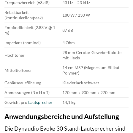
Frequenzbereich (±3 dB)
43 Hz – 23 kHz
Belastbarkeit
180 W / 230 W
(kontinuierlich/peak)
Empfindlichkeit (2.83 V @ 1
87 dB
m)
Impedanz (nominal)
4 Ohm
28 mm Cerotar Gewebe-Kalotte
Hochtöner
mit Hexis
14 cm MSP (Magnesium-Silikat-
Mitteltieftöner
Polymer)
Gehäuseausführung
Klavierlack schwarz
Abmessungen (B x H x T)
170 mm x 900 mm x 270 mm
Gewicht pro
Lautsprecher
14,1 kg
Anwendungsbereiche und Aufstellung
Die Dynaudio Evoke 30 Stand-Lautsprecher sind