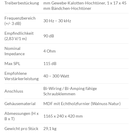
Treiberbestückung
mm Gewebe-Kalotten-Hochtöner, 1 x 17 x 45
mm Bändchen-Hochtöner
Frequenzbereich
30 Hz – 30 kHz
(+/- 3 dB)
Empfindlichkeit
90 dB
(2,83 V/1 m)
Nominal
4 Ohm
Impedance
Max SPL
115 dB
Empfohlene
40 – 300 Watt
Verstärkerleistung
Bi-Wiring / Bi-Amping fähige
Anschluss
Schraubklemmen
Gehäusematerial
MDF mit Echtholzfurnier (Walnuss Natur)
Abmessungen (H x
1165 x 240 x 420 mm
B x T)
Gewicht pro Stück
29,1 kg