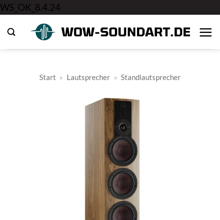
Zum
WS_OK_8.4.24
Inhalt
springen
Start
»
Lautsprecher
»
Standlautsprecher