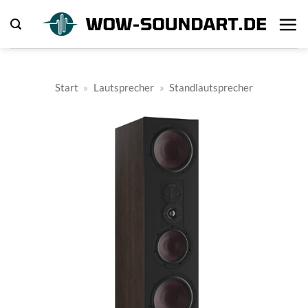
Zum
Inhalt
springen
Start
»
Lautsprecher
»
Standlautsprecher