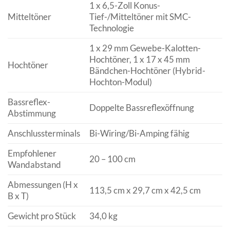
1 x 6,5-Zoll Konus-
Mitteltöner
Tief-/Mitteltöner mit SMC-
Technologie
1 x 29 mm Gewebe-Kalotten-
Hochtöner, 1 x 17 x 45 mm
Hochtöner
Bändchen-Hochtöner (Hybrid-
Hochton-Modul)
Bassreflex-
Doppelte Bassreflexöffnung
Abstimmung
Anschlussterminals
Bi-Wiring/Bi-Amping fähig
Empfohlener
20 – 100 cm
Wandabstand
Abmessungen (H x
113,5 cm x 29,7 cm x 42,5 cm
B x T)
Gewicht pro Stück
34,0 kg