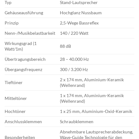
Typ
Stand-Lautsprecher
Gehäuseausführung
Hochglanz Nussbaum
Prinzip
2,5-Wege Bassreflex
Nenn-/Musikbelastbarkeit
140 / 220 Watt
Wirkungsgrad (1
88 dB
Watt/1m)
Übertragungsbereich
28 – 40.000 Hz
Übergangsfrequenz
300 / 3.200 Hz
2 x 174 mm, Aluminium-Keramik
Tieftöner
(Wellenrand)
1 x 174 mm, Aluminium-Keramik
Mitteltöner
(Wellenrand)
Hochtöner
1 x 25 mm, Aluminium-Oxid-Keramik
Anschlussklemmen
Schraubklemmen
Abnehmbare Lautsprecherabdeckung,
Besonderheiten
Wave-Guide Technologie für den