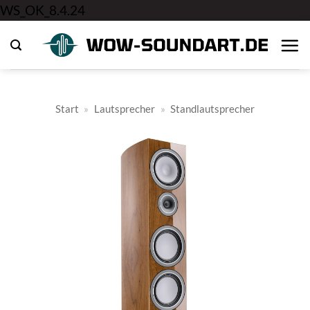
Zum
WS_OK_8.4.24
Inhalt
springen
Start
»
Lautsprecher
»
Standlautsprecher