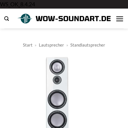
Zum
WS_OK_8.4.24
Inhalt
springen
Start
»
Lautsprecher
»
Standlautsprecher