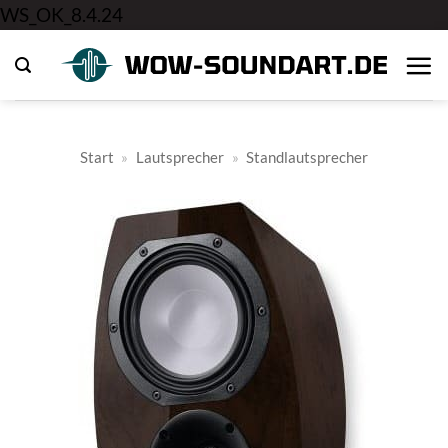
Zum
WS_OK_8.4.24
Inhalt
springen
Start
»
Lautsprecher
»
Standlautsprecher