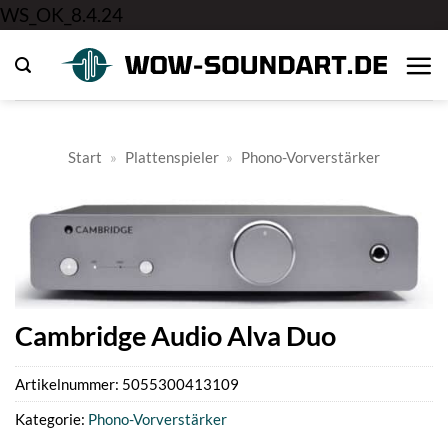
Zum
WS_OK_8.4.24
Inhalt
springen
Start
»
Plattenspieler
»
Phono-Vorverstärker
Cambridge Audio Alva Duo
Artikelnummer:
5055300413109
Kategorie:
Phono-Vorverstärker