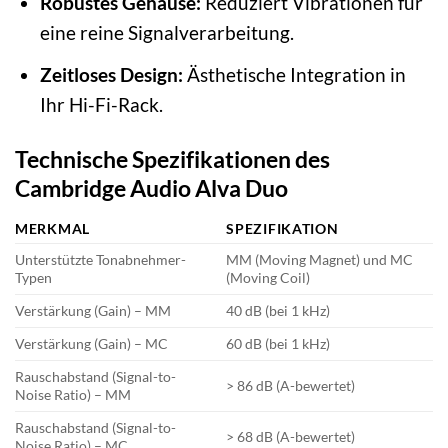
Robustes Gehäuse:
Reduziert Vibrationen für
eine reine Signalverarbeitung.
Zeitloses Design:
Ästhetische Integration in
Ihr Hi-Fi-Rack.
Technische Spezifikationen des
Cambridge Audio Alva Duo
MERKMAL
SPEZIFIKATION
Unterstützte Tonabnehmer-
MM (Moving Magnet) und MC
Typen
(Moving Coil)
Verstärkung (Gain) – MM
40 dB (bei 1 kHz)
Verstärkung (Gain) – MC
60 dB (bei 1 kHz)
Rauschabstand (Signal-to-
> 86 dB (A-bewertet)
Noise Ratio) – MM
Rauschabstand (Signal-to-
> 68 dB (A-bewertet)
Noise Ratio) – MC