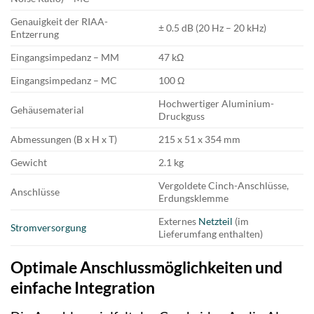
Genauigkeit der RIAA-
± 0.5 dB (20 Hz – 20 kHz)
Entzerrung
Eingangsimpedanz – MM
47 kΩ
Eingangsimpedanz – MC
100 Ω
Hochwertiger Aluminium-
Gehäusematerial
Druckguss
Abmessungen (B x H x T)
215 x 51 x 354 mm
Gewicht
2.1 kg
Vergoldete Cinch-Anschlüsse,
Anschlüsse
Erdungsklemme
Externes
Netzteil
(im
Stromversorgung
Lieferumfang enthalten)
Optimale Anschlussmöglichkeiten und
einfache Integration