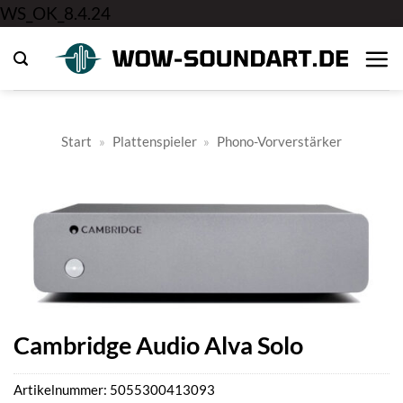
Zum
WS_OK_8.4.24
Inhalt
springen
Start
»
Plattenspieler
»
Phono-Vorverstärker
Cambridge Audio Alva Solo
Artikelnummer:
5055300413093