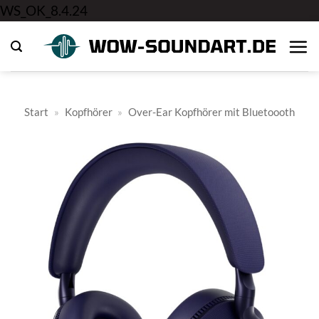
Zum
WS_OK_8.4.24
Inhalt
springen
Start
»
Kopfhörer
»
Over-Ear Kopfhörer mit Bluetoooth