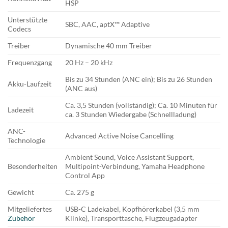
HSP
Unterstützte
SBC, AAC, aptX™ Adaptive
Codecs
Treiber
Dynamische 40 mm Treiber
Frequenzgang
20 Hz – 20 kHz
Bis zu 34 Stunden (ANC ein); Bis zu 26 Stunden
Akku-Laufzeit
(ANC aus)
Ca. 3,5 Stunden (vollständig); Ca. 10 Minuten für
Ladezeit
ca. 3 Stunden Wiedergabe (Schnellladung)
ANC-
Advanced Active Noise Cancelling
Technologie
Ambient Sound, Voice Assistant Support,
Besonderheiten
Multipoint-Verbindung, Yamaha Headphone
Control App
Gewicht
Ca. 275 g
Mitgeliefertes
USB-C Ladekabel, Kopfhörerkabel (3,5 mm
Zubehör
Klinke), Transporttasche, Flugzeugadapter