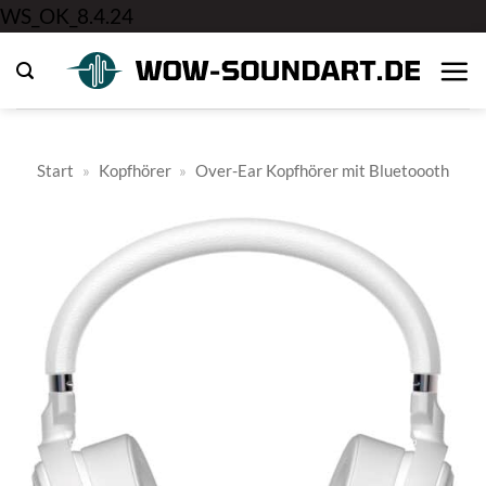
Zum
WS_OK_8.4.24
Inhalt
springen
Start
»
Kopfhörer
»
Over-Ear Kopfhörer mit Bluetoooth