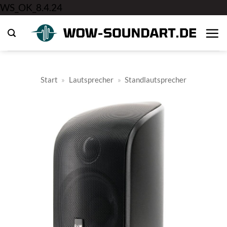
Zum
WS_OK_8.4.24
Inhalt
springen
Start
»
Lautsprecher
»
Standlautsprecher