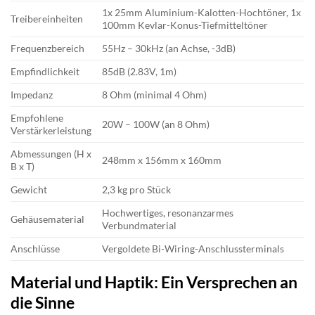
1x 25mm Aluminium-Kalotten-Hochtöner, 1x
Treibereinheiten
100mm Kevlar-Konus-Tiefmitteltöner
Frequenzbereich
55Hz – 30kHz (an Achse, -3dB)
Empfindlichkeit
85dB (2.83V, 1m)
Impedanz
8 Ohm (minimal 4 Ohm)
Empfohlene
20W – 100W (an 8 Ohm)
Verstärkerleistung
Abmessungen (H x
248mm x 156mm x 160mm
B x T)
Gewicht
2,3 kg pro Stück
Hochwertiges, resonanzarmes
Gehäusematerial
Verbundmaterial
Anschlüsse
Vergoldete Bi-Wiring-Anschlussterminals
Material und Haptik: Ein Versprechen an
die Sinne