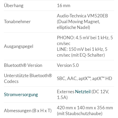
Überhang
16 mm
Audio-Technica VM520EB
Tonabnehmer
(Dual Moving Magnet,
elliptische Nadel)
PHONO: 4.5 mV bei 1 kHz, 5
cm/sec
Ausgangspegel
LINE: 150 mV bei 1 kHz, 5
cm/sec (mit EQ-Schalter)
Bluetooth® Version
Version 5.0
Unterstützte Bluetooth®
SBC, AAC, aptX™, aptX™ HD
Codecs
Externes
Netzteil
(DC 12V,
Stromversorgung
1.5A)
420 mm x 140 mm x 356 mm
Abmessungen (B x H x T)
(mit Staubschutzhaube)