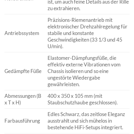
ist, um auch feine Details aus der Rille
zu extrahieren.
Präzisions-Riemenantrieb mit
elektronischer Drehzahlregelung für
Antriebssystem
stabile und konstante
Geschwindigkeiten (33 1/3 und 45
U/min).
Elastomer-Dämpfungsfüße, die
effektiv externe Vibrationen vom
Gedämpfte Füße
Chassis isolieren und so eine
ungestörte Wiedergabe
gewährleisten.
Abmessungen (B
400 x 350 x 105 mm (mit
x T x H)
Staubschutzhaube geschlossen).
Edles Schwarz, das zeitlose Eleganz
Farbausführung
ausstrahlt und sich mühelos in
bestehende HiFi-Setups integriert.