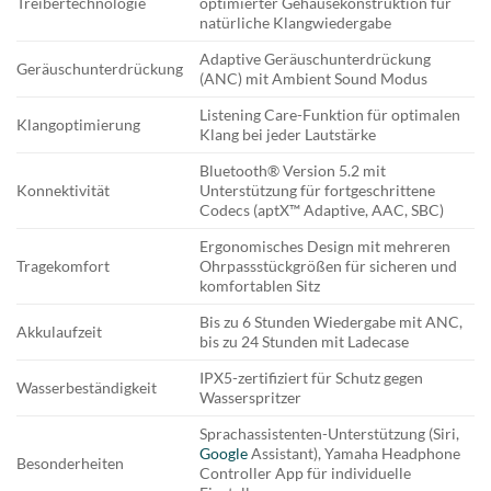
Treibertechnologie
optimierter Gehäusekonstruktion für
natürliche Klangwiedergabe
Adaptive Geräuschunterdrückung
Geräuschunterdrückung
(ANC) mit Ambient Sound Modus
Listening Care-Funktion für optimalen
Klangoptimierung
Klang bei jeder Lautstärke
Bluetooth® Version 5.2 mit
Konnektivität
Unterstützung für fortgeschrittene
Codecs (aptX™ Adaptive, AAC, SBC)
Ergonomisches Design mit mehreren
Tragekomfort
Ohrpassstückgrößen für sicheren und
komfortablen Sitz
Bis zu 6 Stunden Wiedergabe mit ANC,
Akkulaufzeit
bis zu 24 Stunden mit Ladecase
IPX5-zertifiziert für Schutz gegen
Wasserbeständigkeit
Wasserspritzer
Sprachassistenten-Unterstützung (Siri,
Google
Assistant), Yamaha Headphone
Besonderheiten
Controller App für individuelle