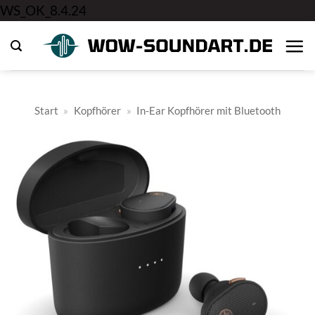
Zum
WS_OK_8.4.24
Inhalt
springen
Start
»
Kopfhörer
»
In-Ear Kopfhörer mit Bluetooth