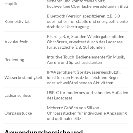
sicheren und komfortablen Sitz;
Haptik
hochwertige Oberflächenveredelung in Blau
Bluetooth (Version spezifizieren, z.B. 5.0
Konnektivität
oder höher) für stabile und energieeffiziente
drahtlose Übertragung
Bis zu [z.B. 6] Stunden Wiedergabe mit den
Akkulaufzeit
Ohrhörern, erweitert durch das Ladecase
für zusätzliche [z.B. 18] Stunden
Intuitive Touch-Bedienelemente für Musik,
Bedienung
Anrufe und Sprachassistenten
IPX4 zertifiziert (spritzwassergeschützt),
Wasserbeständigkeit
ideal für den Einsatz bei leichtem Regen
oder schweißtreibenden Aktivitäten
USB-C für modernes und schnelles Aufladen
Ladeanschluss
des Ladecases
Mehrere Größen von Silikon-
Ohrpassstücke
Ohrpassstücken für individuelle Anpassung
und optimalen Sitz
Anwendungsbereiche und