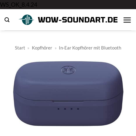
Zum
WS_OK_8.4.24
Inhalt
springen
Start
»
Kopfhörer
»
In-Ear Kopfhörer mit Bluetooth