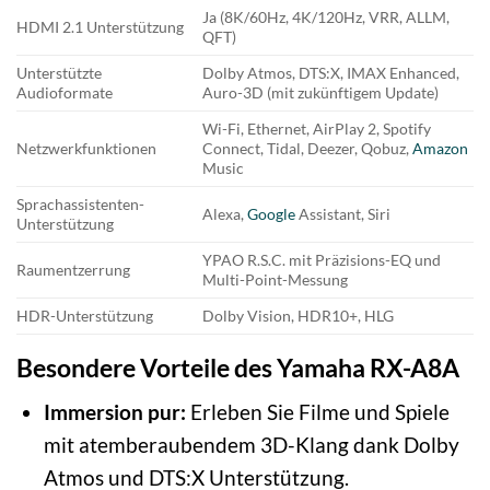
Ja (8K/60Hz, 4K/120Hz, VRR, ALLM,
HDMI 2.1 Unterstützung
QFT)
Unterstützte
Dolby Atmos, DTS:X, IMAX Enhanced,
Audioformate
Auro-3D (mit zukünftigem Update)
Wi-Fi, Ethernet, AirPlay 2, Spotify
Netzwerkfunktionen
Connect, Tidal, Deezer, Qobuz,
Amazon
Music
Sprachassistenten-
Alexa,
Google
Assistant, Siri
Unterstützung
YPAO R.S.C. mit Präzisions-EQ und
Raumentzerrung
Multi-Point-Messung
HDR-Unterstützung
Dolby Vision, HDR10+, HLG
Besondere Vorteile des Yamaha RX-A8A
Immersion pur:
Erleben Sie Filme und Spiele
mit atemberaubendem 3D-Klang dank Dolby
Atmos und DTS:X Unterstützung.