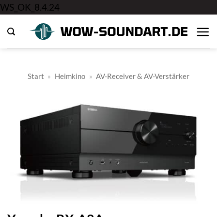
Zum
WS_OK_8.4.24
Inhalt
springen
Start
»
Heimkino
»
AV-Receiver & AV-Verstärker