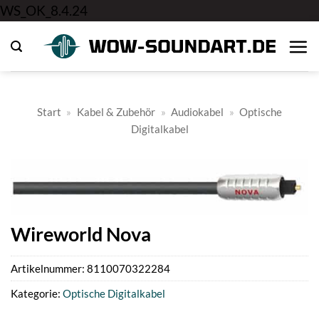
Zum
WS_OK_8.4.24
Inhalt
springen
Start
»
Kabel & Zubehör
»
Audiokabel
»
Optische
Digitalkabel
Wireworld Nova
Artikelnummer:
8110070322284
Kategorie:
Optische Digitalkabel