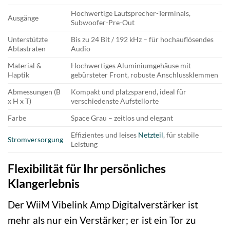
Hochwertige Lautsprecher-Terminals,
Ausgänge
Subwoofer-Pre-Out
Unterstützte
Bis zu 24 Bit / 192 kHz – für hochauflösendes
Abtastraten
Audio
Material &
Hochwertiges Aluminiumgehäuse mit
Haptik
gebürsteter Front, robuste Anschlussklemmen
Abmessungen (B
Kompakt und platzsparend, ideal für
x H x T)
verschiedenste Aufstellorte
Farbe
Space Grau – zeitlos und elegant
Effizientes und leises
Netzteil
, für stabile
Stromversorgung
Leistung
Flexibilität für Ihr persönliches
Klangerlebnis
Der WiiM Vibelink Amp Digitalverstärker ist
mehr als nur ein Verstärker; er ist ein Tor zu