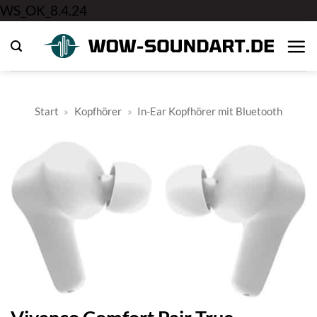
Zum
WS_OK_8.4.24
Inhalt
springen
Start
»
Kopfhörer
»
In-Ear Kopfhörer mit Bluetooth