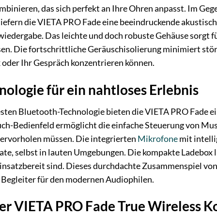
binieren, das sich perfekt an Ihre Ohren anpasst. Im Geg
liefern die VIETA PRO Fade eine beeindruckende akustisch
wiedergabe. Das leichte und doch robuste Gehäuse sorgt 
sen. Die fortschrittliche Geräuschisolierung minimiert s
k oder Ihr Gespräch konzentrieren können.
ologie für ein nahtloses Erlebnis
sten Bluetooth-Technologie bieten die VIETA PRO Fade ein
ouch-Bedienfeld ermöglicht die einfache Steuerung von Mu
hervorholen müssen. Die integrierten
Mikrofone
mit intel
ate, selbst in lauten Umgebungen. Die kompakte Ladebox lie
 einsatzbereit sind. Dieses durchdachte Zusammenspiel 
 Begleiter für den modernen Audiophilen.
der VIETA PRO Fade True Wireless K