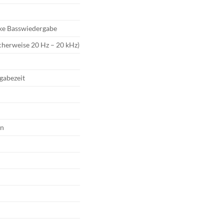
rke Basswiedergabe
scherweise 20 Hz – 20 kHz)
gabezeit
en