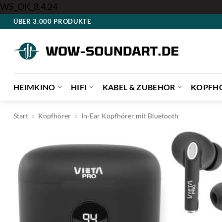
Zum
WS_OK_8.4.24
Inhalt
ÜBER 3.000 PRODUKTE
springen
HEIMKINO
HIFI
KABEL & ZUBEHÖR
KOPFH
Start
»
Kopfhörer
»
In-Ear Kopfhörer mit Bluetooth