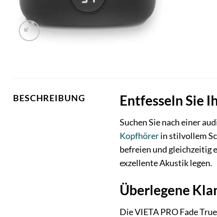
Entfesseln Sie 
BESCHREIBUNG
Suchen Sie nach einer aud
Kopfhörer
in stilvollem S
befreien und gleichzeitig 
exzellente Akustik legen.
Überlegene Kla
Die VIETA PRO Fade True W