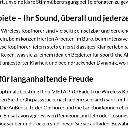
t, um eine klare Stimmübertragung bei Telefonaten zu gew
te – Ihr Sound, überall und jederze
ireless Kopfhörer sind vielseitig einsetzbar und bereich
eln, beim konzentrierten Arbeiten im Büro, beim intensiv
se Kopfhörer liefern stets ein erstklassiges Klangerlebnis
Regen, was sie zu einem idealen Begleiter für sportliche A
 ungestörter Klarheit und beeindruckender Dynamik, wo i
für langanhaltende Freude
 optimale Leistung Ihrer VIETA PRO Fade True Wireless Ko
gen Sie die Ohrpassstücke nach jedem Gebrauch sanft mit
 Die Außenseite der Ohrhörer und die Ladebox können ebe
 Einsatz von aggressiven Reinigungsmitteln oder Lösungsmi
ox sauber und trocken sind, bevor Sie sie aufladen. Bewah