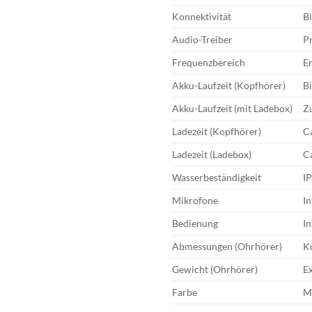
Konnektivität
Bl
Audio-Treiber
P
Frequenzbereich
Er
Akku-Laufzeit (Kopfhörer)
B
Akku-Laufzeit (mit Ladebox)
Zu
Ladezeit (Kopfhörer)
Ca
Ladezeit (Ladebox)
C
Wasserbeständigkeit
IP
Mikrofone
I
Bedienung
I
Abmessungen (Ohrhörer)
K
Gewicht (Ohrhörer)
Ex
Farbe
M