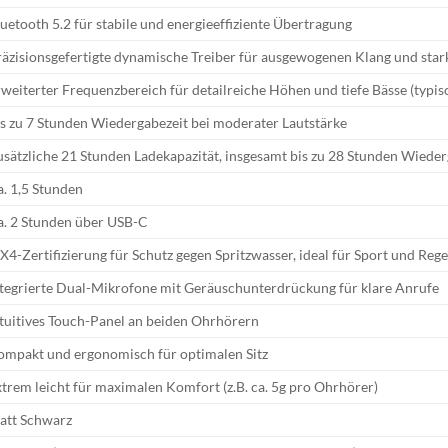
uetooth 5.2 für stabile und energieeffiziente Übertragung
räzisionsgefertigte dynamische Treiber für ausgewogenen Klang und sta
weiterter Frequenzbereich für detailreiche Höhen und tiefe Bässe (typi
is zu 7 Stunden Wiedergabezeit bei moderater Lautstärke
sätzliche 21 Stunden Ladekapazität, insgesamt bis zu 28 Stunden Wieder
. 1,5 Stunden
a. 2 Stunden über USB-C
X4-Zertifizierung für Schutz gegen Spritzwasser, ideal für Sport und Reg
ntegrierte Dual-Mikrofone mit Geräuschunterdrückung für klare Anrufe
ntuitives Touch-Panel an beiden Ohrhörern
ompakt und ergonomisch für optimalen Sitz
trem leicht für maximalen Komfort (z.B. ca. 5g pro Ohrhörer)
att Schwarz