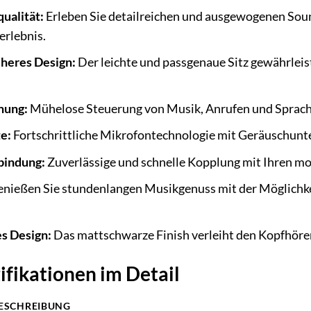
ualität:
Erleben Sie detailreichen und ausgewogenen Soun
erlebnis.
heres Design:
Der leichte und passgenaue Sitz gewährleis
nung:
Mühelose Steuerung von Musik, Anrufen und Spracha
te:
Fortschrittliche Mikrofontechnologie mit Geräuschunte
bindung:
Zuverlässige und schnelle Kopplung mit Ihren m
nießen Sie stundenlangen Musikgenuss mit der Möglichkei
es Design:
Das mattschwarze Finish verleiht den Kopfhör
ifikationen im Detail
ESCHREIBUNG