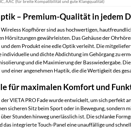
C, AAC (für breite Kompatibilität und gute Klangqualität)
ptik – Premium-Qualität in jedem D
Wireless Kopfhörer sind aus hochwertigen, hautfreundlich
en Hörsitzungen gewährleisten. Das Gehäuse der Ohrhörer 
und dem Produkt eine edle Optik verleiht. Die mitgeliefer
e individuelle und dichte Abdichtung im Gehörgang zu ermö
hisolierung und die Maximierung der Basswiedergabe. Die 
 und einer angenehmen Haptik, die die Wertigkeit des ges
e für maximalen Komfort und Funkt
der VIETA PRO Fade wurde entwickelt, um sich perfekt a
einen sicheren Sitz beim Sport oder in Bewegung, sondern m
über Stunden hinweg unerlässlich ist. Die schlanke Formge
 das integrierte Touch-Panel eine unauffällige und schnel