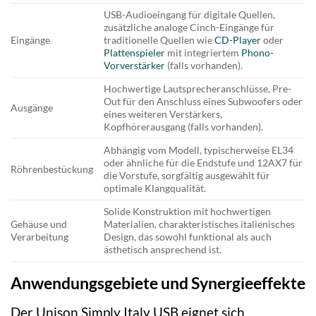
USB-Audioeingang für digitale Quellen,
zusätzliche analoge Cinch-Eingänge für
Eingänge
traditionelle Quellen wie
CD-Player
oder
Plattenspieler
mit integriertem
Phono-
Vorverstärker
(falls vorhanden).
Hochwertige Lautsprecheranschlüsse, Pre-
Out für den Anschluss eines Subwoofers oder
Ausgänge
eines weiteren Verstärkers,
Kopfhörerausgang (falls vorhanden).
Abhängig vom Modell, typischerweise EL34
oder ähnliche für die Endstufe und 12AX7 für
Röhrenbestückung
die Vorstufe, sorgfältig ausgewählt für
optimale Klangqualität.
Solide Konstruktion mit hochwertigen
Gehäuse und
Materialien, charakteristisches italienisches
Verarbeitung
Design, das sowohl funktional als auch
ästhetisch ansprechend ist.
Anwendungsgebiete und Synergieeffekte
Der Unison Simply Italy USB eignet sich