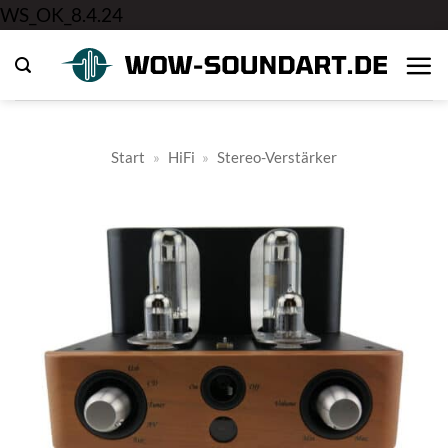
Zum
WS_OK_8.4.24
Inhalt
springen
Start
»
HiFi
»
Stereo-Verstärker