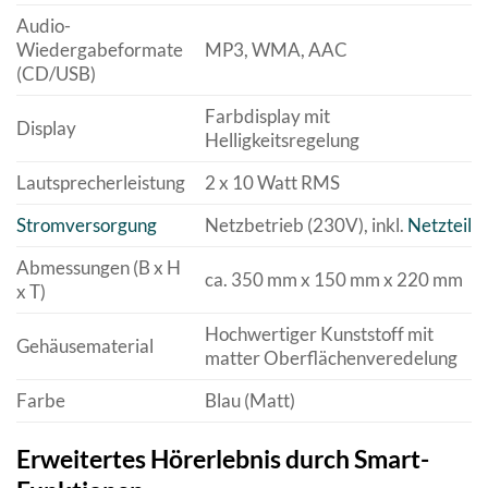
Audio-
Wiedergabeformate
MP3, WMA, AAC
(CD/USB)
Farbdisplay mit
Display
Helligkeitsregelung
Lautsprecherleistung
2 x 10 Watt RMS
Stromversorgung
Netzbetrieb (230V), inkl.
Netzteil
Abmessungen (B x H
ca. 350 mm x 150 mm x 220 mm
x T)
Hochwertiger Kunststoff mit
Gehäusematerial
matter Oberflächenveredelung
Farbe
Blau (Matt)
Erweitertes Hörerlebnis durch Smart-