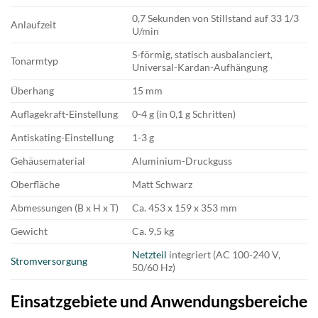
0,7 Sekunden von Stillstand auf 33 1/3
Anlaufzeit
U/min
S-förmig, statisch ausbalanciert,
Tonarmtyp
Universal-Kardan-Aufhängung
Überhang
15 mm
Auflagekraft-Einstellung
0-4 g (in 0,1 g Schritten)
Antiskating-Einstellung
1-3 g
Gehäusematerial
Aluminium-Druckguss
Oberfläche
Matt Schwarz
Abmessungen (B x H x T)
Ca. 453 x 159 x 353 mm
Gewicht
Ca. 9,5 kg
Netzteil
integriert (AC 100-240 V,
Stromversorgung
50/60 Hz)
Einsatzgebiete und Anwendungsbereiche