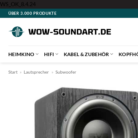
Zum
WS_OK_8.4.24
Inhalt
ÜBER 3.000 PRODUKTE
springen
HEIMKINO
HIFI
KABEL & ZUBEHÖR
KOPFH
Start
»
Lautsprecher
»
Subwoofer