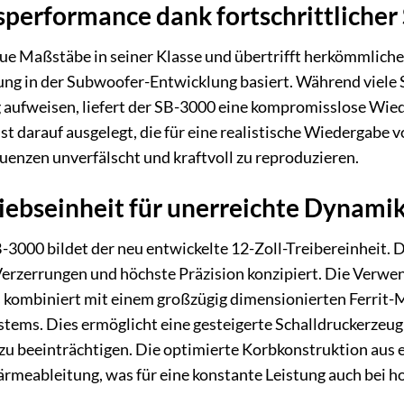
performance dank fortschrittlicher
e Maßstäbe in seiner Klasse und übertrifft herkömmliche
hrung in der Subwoofer-Entwicklung basiert. Während viel
 aufweisen, liefert der SB-3000 eine kompromisslose Wie
ist darauf ausgelegt, die für eine realistische Wiedergabe
quenzen unverfälscht und kraftvoll zu reproduzieren.
iebseinheit für unerreichte Dynami
-3000 bildet der neu entwickelte 12-Zoll-Treibereinheit.
erzerrungen und höchste Präzision konzipiert. Die Verwen
ombiniert mit einem großzügig dimensionierten Ferrit-M
ems. Dies ermöglicht eine gesteigerte Schalldruckerzeugu
 zu beeinträchtigen. Die optimierte Korbkonstruktion aus
ärmeableitung, was für eine konstante Leistung auch bei ho