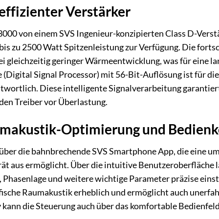
effizienter Verstärker
3000 von einem SVS Ingenieur-konzipierten Class D-Verst
 bis zu 2500 Watt Spitzenleistung zur Verfügung. Die forts
ei gleichzeitig geringer Wärmeentwicklung, was für eine la
(Digital Signal Processor) mit 56-Bit-Auflösung ist für d
wortlich. Diese intelligente Signalverarbeitung garantier
den Treiber vor Überlastung.
aumakustik-Optimierung und Bedien
 über die bahnbrechende SVS Smartphone App, die eine u
ät aus ermöglicht. Über die intuitive Benutzeroberfläche 
, Phasenlage und weitere wichtige Parameter präzise einst
fische Raumakustik erheblich und ermöglicht auch unerfah
 kann die Steuerung auch über das komfortable Bedienfeld