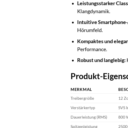
Leistungsstarker Clas
Klangdynamik.
Intuitive Smartphone
Hörumfeld.
Kompaktes und elegan
Performance.
Robust und langlebig:
H
Produkt-Eigensc
MERKMAL
BES
Treibergröße
12 Zo
Verstärkertyp
SVS I
Dauerleistung (RMS)
800 
Spitzenleistung
2500