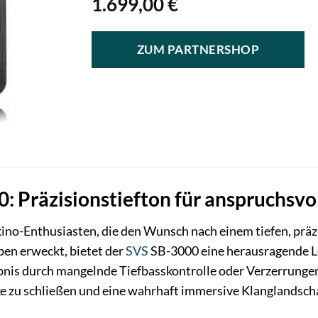
1.699,00
€
ZUM PARTNERSHOP
: Präzisionstiefton für anspruchsvo
ino-Enthusiasten, die den Wunsch nach einem tiefen, prä
ben erweckt, bietet der
SVS
SB-3000 eine herausragende L
nis durch mangelnde Tiefbasskontrolle oder Verzerrungen g
ke zu schließen und eine wahrhaft immersive Klanglandscha