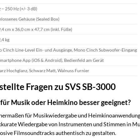
 – 250 Hz (+/- 3 dB)
lossenes Gehäuse (Sealed Box)
9,4 cm x 36,0 cm x 47,7 cm (inkl. Füße)
2,4 kg
o Cinch Line-Level Ein- und Ausgänge, Mono Cinch Subwoofer-Eingang
martphone App (iOS & Android), Bedienfeld am Gerät
rz Hochglanz, Schwarz Matt, Walnuss Furnier
stellte Fragen zu SVS SB-3000
 für Musik oder Heimkino besser geeignet?
chermaßen für Musikwiedergabe und Heimkinoanwendungen
akkurate Wiedergabe von Instrumenten und Stimmen in Musi
losive Filmsoundtracks authentisch zu gestalten.