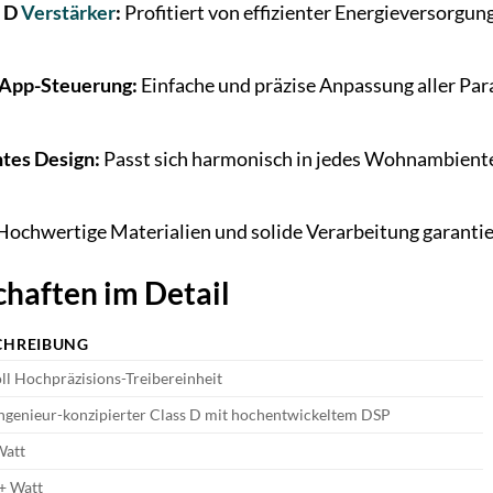
s D
Verstärker
:
Profitiert von effizienter Energieversorgu
-App-Steuerung:
Einfache und präzise Anpassung aller Par
tes Design:
Passt sich harmonisch in jedes Wohnambiente
ochwertige Materialien und solide Verarbeitung garantie
haften im Detail
CHREIBUNG
ll Hochpräzisions-Treibereinheit
ngenieur-konzipierter Class D mit hochentwickeltem DSP
Watt
+ Watt