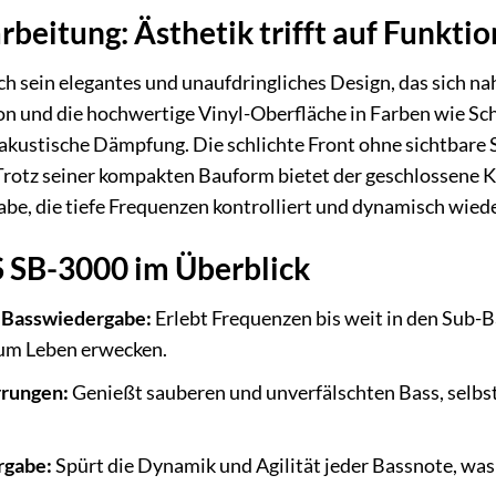
beitung: Ästhetik trifft auf Funktio
h sein elegantes und unaufdringliches Design, das sich na
 und die hochwertige Vinyl-Oberfläche in Farben wie Sc
 akustische Dämpfung. Die schlichte Front ohne sichtbare
Trotz seiner kompakten Bauform bietet der geschlossene Ko
e, die tiefe Frequenzen kontrolliert und dynamisch wiede
S SB-3000 im Überblick
e Basswiedergabe:
Erlebt Frequenzen bis weit in den Sub-B
zum Leben erwecken.
rrungen:
Genießt sauberen und unverfälschten Bass, selbst
rgabe:
Spürt die Dynamik und Agilität jeder Bassnote, was f