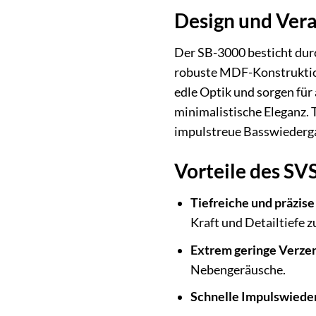
Design und Verar
Der SB-3000 besticht durc
robuste MDF-Konstruktion
edle Optik und sorgen für
minimalistische Eleganz. 
impulstreue Basswiedergab
Vorteile des SV
Tiefreiche und präzis
Kraft und Detailtiefe 
Extrem geringe Verze
Nebengeräusche.
Schnelle Impulswiede