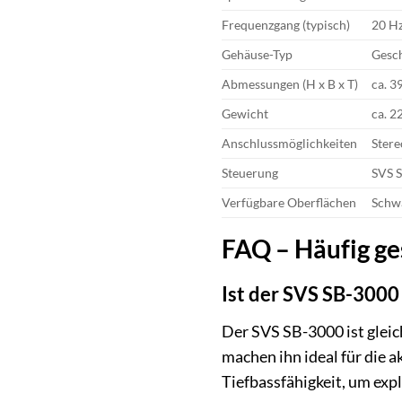
Frequenzgang (typisch)
20 Hz
Gehäuse-Typ
Gesch
Abmessungen (H x B x T)
ca. 3
Gewicht
ca. 2
Anschlussmöglichkeiten
Stere
Steuerung
SVS S
Verfügbare Oberflächen
Schwa
FAQ – Häufig ge
Ist der SVS SB-3000
Der SVS SB-3000 ist glei
machen ihn ideal für die 
Tiefbassfähigkeit, um exp