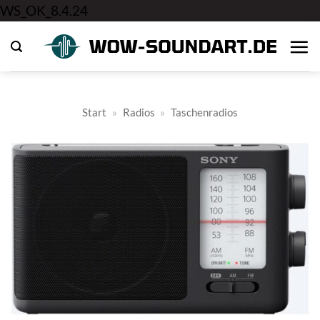
Zum
WS_OK_8.4.24
Inhalt
springen
Start
»
Radios
»
Taschenradios