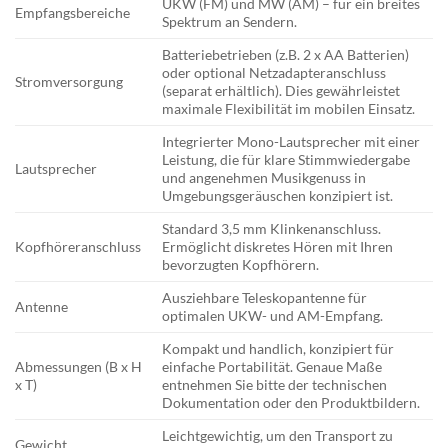
UKW (FM) und MW (AM) – für ein breites
Empfangsbereiche
Spektrum an Sendern.
Batteriebetrieben (z.B. 2 x AA Batterien)
oder optional Netzadapteranschluss
Stromversorgung
(separat erhältlich). Dies gewährleistet
maximale Flexibilität im mobilen Einsatz.
Integrierter Mono-Lautsprecher mit einer
Leistung, die für klare Stimmwiedergabe
Lautsprecher
und angenehmen Musikgenuss in
Umgebungsgeräuschen konzipiert ist.
Standard 3,5 mm Klinkenanschluss.
Kopfhöreranschluss
Ermöglicht diskretes Hören mit Ihren
bevorzugten Kopfhörern.
Ausziehbare Teleskopantenne für
Antenne
optimalen UKW- und AM-Empfang.
Kompakt und handlich, konzipiert für
Abmessungen (B x H
einfache Portabilität. Genaue Maße
x T)
entnehmen Sie bitte der technischen
Dokumentation oder den Produktbildern.
Leichtgewichtig, um den Transport zu
Gewicht