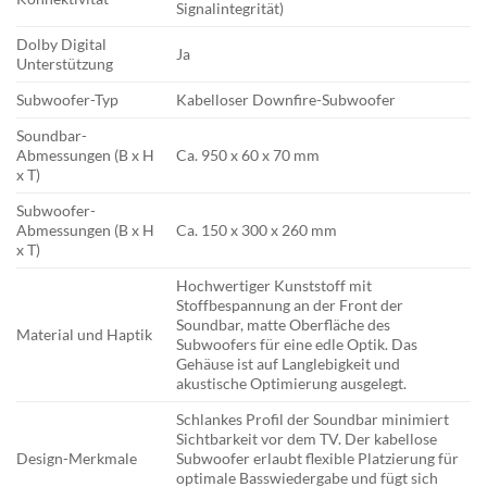
Signalintegrität)
Dolby Digital
Ja
Unterstützung
Subwoofer-Typ
Kabelloser Downfire-Subwoofer
Soundbar-
Abmessungen (B x H
Ca. 950 x 60 x 70 mm
x T)
Subwoofer-
Abmessungen (B x H
Ca. 150 x 300 x 260 mm
x T)
Hochwertiger Kunststoff mit
Stoffbespannung an der Front der
Soundbar, matte Oberfläche des
Material und Haptik
Subwoofers für eine edle Optik. Das
Gehäuse ist auf Langlebigkeit und
akustische Optimierung ausgelegt.
Schlankes Profil der Soundbar minimiert
Sichtbarkeit vor dem TV. Der kabellose
Design-Merkmale
Subwoofer erlaubt flexible Platzierung für
optimale Basswiedergabe und fügt sich