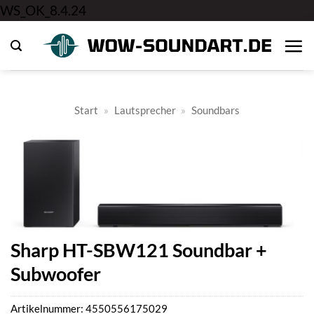
Zum
WS_OK_8.4.24
Inhalt
springen
Start
»
Lautsprecher
»
Soundbars
Sharp HT-SBW121 Soundbar +
Subwoofer
Artikelnummer:
4550556175029