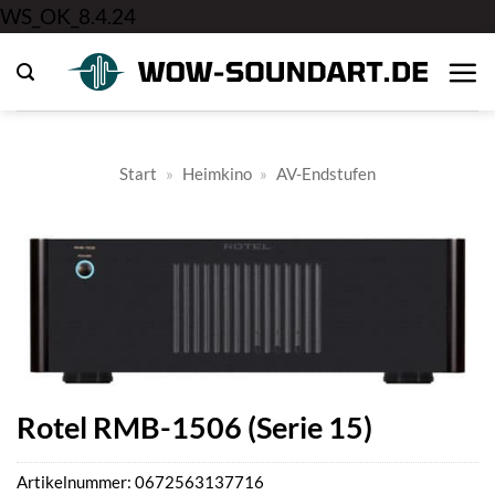
Zum
WS_OK_8.4.24
Inhalt
springen
Start
»
Heimkino
»
AV-Endstufen
Rotel RMB-1506 (Serie 15)
Artikelnummer:
0672563137716