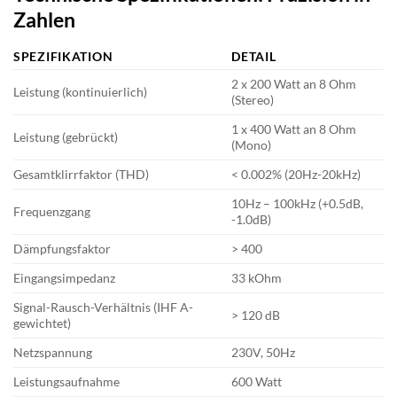
Zahlen
SPEZIFIKATION
DETAIL
2 x 200 Watt an 8 Ohm
Leistung (kontinuierlich)
(Stereo)
1 x 400 Watt an 8 Ohm
Leistung (gebrückt)
(Mono)
Gesamtklirrfaktor (THD)
< 0.002% (20Hz-20kHz)
10Hz – 100kHz (+0.5dB,
Frequenzgang
-1.0dB)
Dämpfungsfaktor
> 400
Eingangsimpedanz
33 kOhm
Signal-Rausch-Verhältnis (IHF A-
> 120 dB
gewichtet)
Netzspannung
230V, 50Hz
Leistungsaufnahme
600 Watt