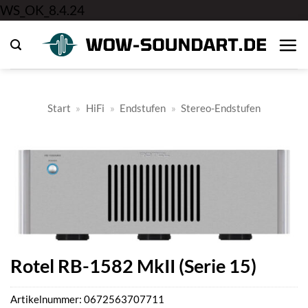
Zum
WS_OK_8.4.24
Inhalt
springen
Start
»
HiFi
»
Endstufen
»
Stereo-Endstufen
Rotel RB-1582 MkII (Serie 15)
Artikelnummer:
0672563707711