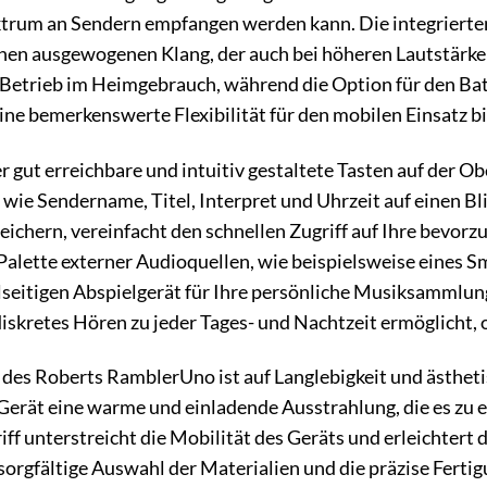
ektrum an Sendern empfangen werden kann. Die integrierte
nen ausgewogenen Klang, der auch bei höheren Lautstärken
 Betrieb im Heimgebrauch, während die Option für den Batt
ine bemerkenswerte Flexibilität für den mobilen Einsatz bi
 gut erreichbare und intuitiv gestaltete Tasten auf der Obe
wie Sendername, Titel, Interpret und Uhrzeit auf einen B
peichern, vereinfacht den schnellen Zugriff auf Ihre bev
Palette externer Audioquellen, wie beispielsweise eines 
seitigen Abspielgerät für Ihre persönliche Musiksammlung
iskretes Hören zu jeder Tages- und Nachtzeit ermöglicht, 
es Roberts RamblerUno ist auf Langlebigkeit und ästhetis
Gerät eine warme und einladende Ausstrahlung, die es zu
riff unterstreicht die Mobilität des Geräts und erleichter
 sorgfältige Auswahl der Materialien und die präzise Ferti