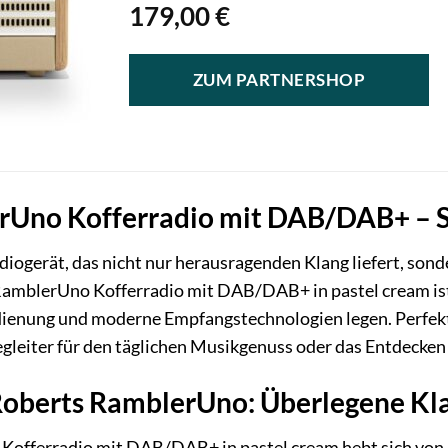
179,00
€
ZUM PARTNERSHOP
Uno Kofferradio mit DAB/DAB+ – St
iogerät, das nicht nur herausragenden Klang liefert, son
amblerUno Kofferradio mit DAB/DAB+ in pastel cream ist d
edienung und moderne Empfangstechnologien legen. Perfekt
gleiter für den täglichen Musikgenuss oder das Entdecken
Roberts RamblerUno: Überlegene Kl
Kofferradio mit DAB/DAB+ in pastel cream hebt sich vo