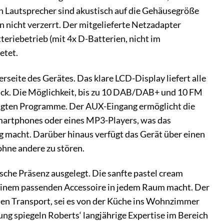
n Lautsprecher sind akustisch auf die Gehäusegröße
 nicht verzerrt. Der mitgelieferte Netzadapter
eriebetrieb (mit 4x D-Batterien, nicht im
etet.
rseite des Gerätes. Das klare LCD-Display liefert alle
lick. Die Möglichkeit, bis zu 10 DAB/DAB+ und 10 FM
orzugten Programme. Der AUX-Eingang ermöglicht die
Smartphones oder eines MP3-Players, was das
 macht. Darüber hinaus verfügt das Gerät über einen
ohne andere zu stören.
che Präsenz ausgelegt. Die sanfte pastel cream
 einem passenden Accessoire in jedem Raum macht. Der
t den Transport, sei es von der Küche ins Wohnzimmer
gung spiegeln Roberts‘ langjährige Expertise im Bereich