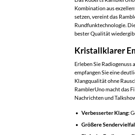
Kombination aus exzellent
setzen, vereint das Ramb
Rundfunktechnologie. Dies
bester Qualität wiedergib
Kristallklarer
Erleben Sie Radiogenuss 
empfangen Sie eine deutl
Klangqualität ohne Rausc
RamblerUno macht das Find
Nachrichten und Talksh
Verbesserter Klang:
Ge
Größere Sendervielfal