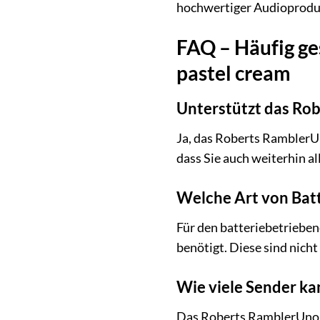
hochwertiger Audioproduk
FAQ – Häufig g
pastel cream
Unterstützt das R
Ja, das Roberts RamblerU
dass Sie auch weiterhin a
Welche Art von Batt
Für den batteriebetriebe
benötigt. Diese sind nic
Wie viele Sender k
Das Roberts RamblerUno e