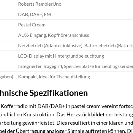
Roberts RamblerUno
DAB, DAB+, FM
Pastel Cream
AUX-Eingang, Kopfhöreranschluss
Netzbetrieb (Adapter inklusive), Batteriebetrieb (Batteri
LCD-Display mit Hintergrundbeleuchtung
Integrierter Tragegriff, Speicherplätze für Lieblingssende
gaben)
Kompakt, ideal für Tischaufstellung
hnische Spezifikationen
offerradio mit DAB/DAB+ in pastel cream vereint fortschr
undlichen Konstruktion. Das Herzstück bildet der leist
rbeitung gewährleistet. Dies resultiert in einer klaren un
 bei der Übertragung analoger Signale auftreten können. D