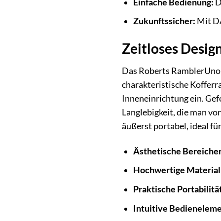
Einfache Bedienung:
D
Zukunftssicher:
Mit DA
Zeitloses Design
Das Roberts RamblerUno Ko
charakteristische Kofferr
Inneneinrichtung ein. Gef
Langlebigkeit, die man v
äußerst portabel, ideal f
Ästhetische Bereiche
Hochwertige Material
Praktische Portabilitä
Intuitive Bedieneleme