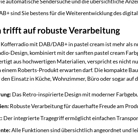
ie automatische Sendersuche und die übersichtliche Anze
B+ sind Sie bestens für die Weiterentwicklung des digita
 trifft auf robuste Verarbeitung
fferradio mit DAB/DAB+ in pastel cream ist mehr als nur
adio-Design, kombiniert mit der sanften pastel cream Farbg
ertigt aus hochwertigen Materialien, verspricht es nicht n
on einem Roberts-Produkt erwarten darf. Die kompakte Bau
ür den Einsatz in Küche, Wohnzimmer, Büro oder sogar auf d
rung:
Das Retro-inspirierte Design mit moderner Farbgebung
ien:
Robuste Verarbeitung für dauerhafte Freude am Prod
t:
Der integrierte Tragegriff ermöglicht einfachen Transp
nte:
Alle Funktionen sind übersichtlich angeordnet und lei