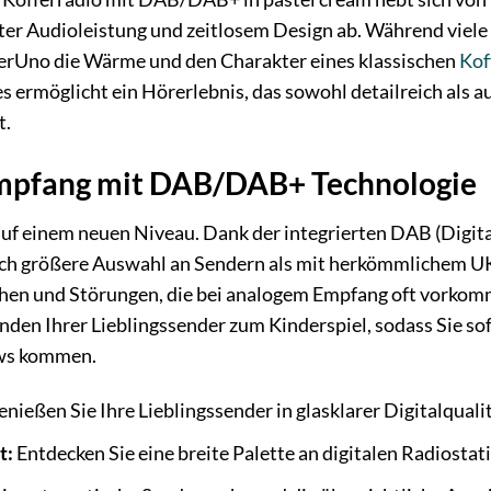
er Audioleistung und zeitlosem Design ab. Während viele
lerUno die Wärme und den Charakter eines klassischen
Kof
 ermöglicht ein Hörerlebnis, das sowohl detailreich als a
t.
 Empfang mit DAB/DAB+ Technologie
auf einem neuen Niveau. Dank der integrierten DAB (Digi
ich größere Auswahl an Sendern als mit herkömmlichem UK
hen und Störungen, die bei analogem Empfang oft vorkom
en Ihrer Lieblingssender zum Kinderspiel, sodass Sie sof
ows kommen.
nießen Sie Ihre Lieblingssender in glasklarer Digitalqualit
t:
Entdecken Sie eine breite Palette an digitalen Radiostat