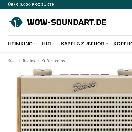
Zum
ÜBER 3.000 PRODUKTE
Inhalt
springen
HEIMKINO
HIFI
KABEL & ZUBEHÖR
KOPFH
Start
»
Radios
»
Kofferradios