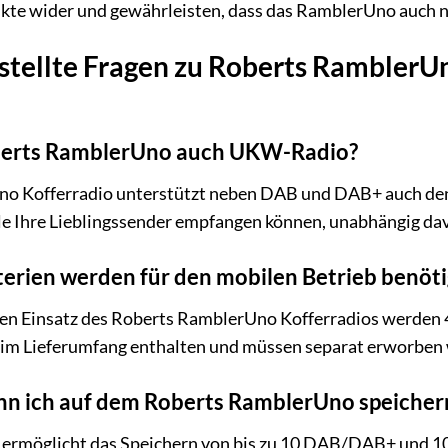
te wider und gewährleisten, dass das RamblerUno auch na
estellte Fragen zu Roberts Rambler
oberts RamblerUno auch UKW-Radio?
no Kofferradio unterstützt neben DAB und DAB+ auch den
lle Ihre Lieblingssender empfangen können, unabhängig davo
erien werden für den mobilen Betrieb benöti
nen Einsatz des Roberts RamblerUno Kofferradios werden 4
ht im Lieferumfang enthalten und müssen separat erworben
ann ich auf dem Roberts RamblerUno speicher
rmöglicht das Speichern von bis zu 10 DAB/DAB+ und 10 