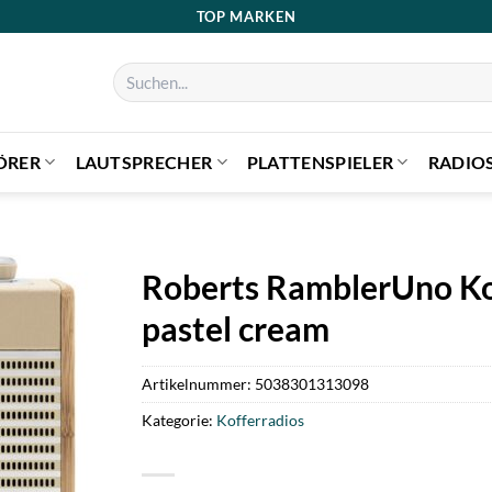
TOP MARKEN
Suchen
nach:
ÖRER
LAUTSPRECHER
PLATTENSPIELER
RADIO
Roberts RamblerUno K
pastel cream
Artikelnummer:
5038301313098
Kategorie:
Kofferradios