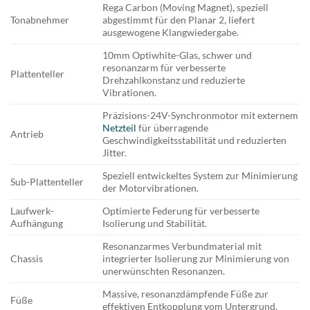
Rega Carbon (Moving Magnet), speziell
Tonabnehmer
abgestimmt für den Planar 2, liefert
ausgewogene Klangwiedergabe.
10mm Optiwhite-Glas, schwer und
resonanzarm für verbesserte
Plattenteller
Drehzahlkonstanz und reduzierte
Vibrationen.
Präzisions-24V-Synchronmotor mit externem
Netzteil
für überragende
Antrieb
Geschwindigkeitsstabilität und reduzierten
Jitter.
Speziell entwickeltes System zur Minimierung
Sub-Plattenteller
der Motorvibrationen.
Laufwerk-
Optimierte Federung für verbesserte
Aufhängung
Isolierung und Stabilität.
Resonanzarmes Verbundmaterial mit
Chassis
integrierter Isolierung zur Minimierung von
unerwünschten Resonanzen.
Massive, resonanzdämpfende Füße zur
Füße
effektiven Entkopplung vom Untergrund.