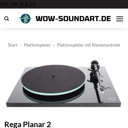
Zum
WS_OK_8.4.24
Inhalt
springen
Start
»
Plattenspieler
»
Plattenspieler mit Riemenantrieb
Rega Planar 2