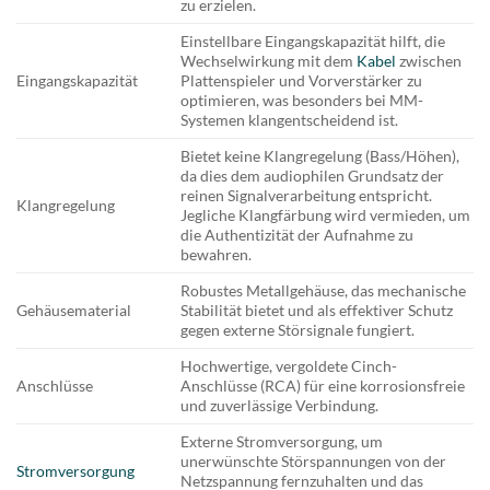
zu erzielen.
Einstellbare Eingangskapazität hilft, die
Wechselwirkung mit dem
Kabel
zwischen
Eingangskapazität
Plattenspieler und Vorverstärker zu
optimieren, was besonders bei MM-
Systemen klangentscheidend ist.
Bietet keine Klangregelung (Bass/Höhen),
da dies dem audiophilen Grundsatz der
reinen Signalverarbeitung entspricht.
Klangregelung
Jegliche Klangfärbung wird vermieden, um
die Authentizität der Aufnahme zu
bewahren.
Robustes Metallgehäuse, das mechanische
Gehäusematerial
Stabilität bietet und als effektiver Schutz
gegen externe Störsignale fungiert.
Hochwertige, vergoldete Cinch-
Anschlüsse
Anschlüsse (RCA) für eine korrosionsfreie
und zuverlässige Verbindung.
Externe Stromversorgung, um
unerwünschte Störspannungen von der
Stromversorgung
Netzspannung fernzuhalten und das