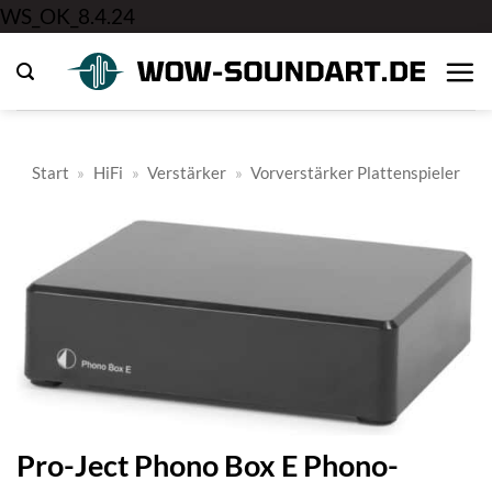
Zum
WS_OK_8.4.24
Inhalt
springen
Start
»
HiFi
»
Verstärker
»
Vorverstärker Plattenspieler
Pro-Ject Phono Box E Phono-