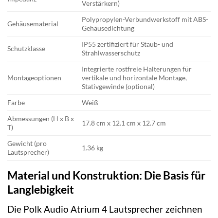
Verstärkern)
Polypropylen-Verbundwerkstoff mit ABS-
Gehäusematerial
Gehäusedichtung
IP55 zertifiziert für Staub- und
Schutzklasse
Strahlwasserschutz
Integrierte rostfreie Halterungen für
Montageoptionen
vertikale und horizontale Montage,
Stativgewinde (optional)
Farbe
Weiß
Abmessungen (H x B x
17.8 cm x 12.1 cm x 12.7 cm
T)
Gewicht (pro
1.36 kg
Lautsprecher)
Material und Konstruktion: Die Basis für
Langlebigkeit
Die Polk Audio Atrium 4 Lautsprecher zeichnen