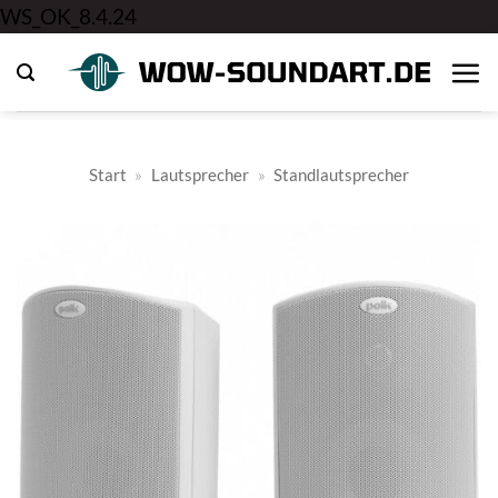
Zum
WS_OK_8.4.24
Inhalt
springen
Start
»
Lautsprecher
»
Standlautsprecher