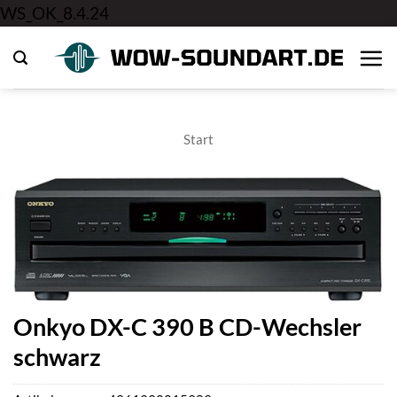
Zum
WS_OK_8.4.24
Inhalt
springen
Start
Onkyo DX-C 390 B CD-Wechsler
schwarz