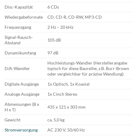
Disc-Kapazität
6 CDs
Wiedergabeformate
CD, CD-R, CD-RW, MP3-CD
Frequenzgang
2 Hz – 20 kHz
Signal-Rausch-
105 dB
Abstand
Dynamikumfang
97 dB
Hochleistungs-Wandler (Herstellerangabe
D/A-Wandler
typisch für diese Baureihe, z.B. Burr-Brown
oder vergleichbar für präzise Wandlung)
Digitale Ausgänge
1x Optisch, 1x Koaxial
Analoge Ausgänge
1x Cinch Stereo
Abmessungen (B x
435 x 121 x 303 mm
H x T)
Gewicht
ca. 5,0 kg
Stromversorgung
AC 230 V, 50/60 Hz