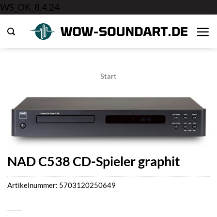
Zum
WS_OK_8.4.24
Inhalt
springen
Start
NAD C538 CD-Spieler graphit
Artikelnummer:
5703120250649