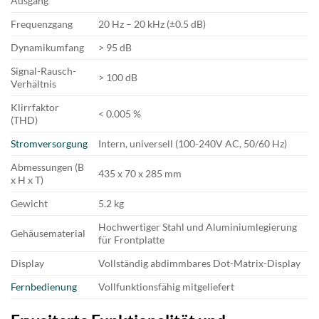
Ausgang
Frequenzgang
20 Hz – 20 kHz (±0.5 dB)
Dynamikumfang
> 95 dB
Signal-Rausch-
> 100 dB
Verhältnis
Klirrfaktor
< 0.005 %
(THD)
Stromversorgung
Intern, universell (100-240V AC, 50/60 Hz)
Abmessungen (B
435 x 70 x 285 mm
x H x T)
Gewicht
5.2 kg
Hochwertiger Stahl und Aluminiumlegierung
Gehäusematerial
für Frontplatte
Display
Vollständig abdimmbares Dot-Matrix-Display
Fernbedienung
Vollfunktionsfähig mitgeliefert