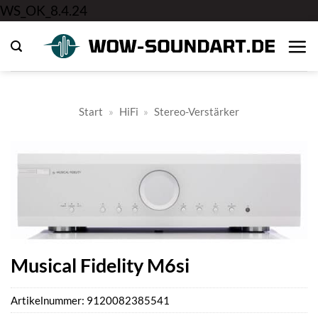
Zum
WS_OK_8.4.24
Inhalt
springen
Start
»
HiFi
»
Stereo-Verstärker
Musical Fidelity M6si
Artikelnummer:
9120082385541