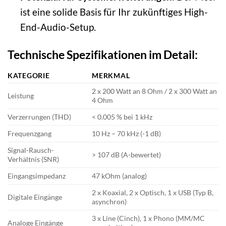
ist eine solide Basis für Ihr zukünftiges High-
End-Audio-Setup.
Technische Spezifikationen im Detail:
KATEGORIE
MERKMAL
2 x 200 Watt an 8 Ohm / 2 x 300 Watt an
Leistung
4 Ohm
Verzerrungen (THD)
< 0.005 % bei 1 kHz
Frequenzgang
10 Hz – 70 kHz (-1 dB)
Signal-Rausch-
> 107 dB (A-bewertet)
Verhältnis (SNR)
Eingangsimpedanz
47 kOhm (analog)
2 x Koaxial, 2 x Optisch, 1 x USB (Typ B,
Digitale Eingänge
asynchron)
3 x Line (Cinch), 1 x Phono (MM/MC
Analoge Eingänge