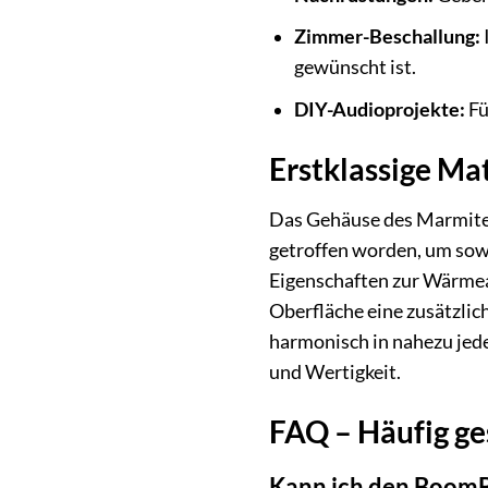
Zimmer-Beschallung:
gewünscht ist.
DIY-Audioprojekte:
Fü
Erstklassige Ma
Das Gehäuse des Marmitek
getroffen worden, um sowoh
Eigenschaften zur Wärmeab
Oberfläche eine zusätzlic
harmonisch in nahezu jed
und Wertigkeit.
FAQ – Häufig ge
Kann ich den Boom