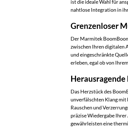
ist die ideale Wahl für a
nahtlose Integration in ih
Grenzenloser Mu
Der Marmitek BoomBoom 46
zwischen Ihren digitalen
und eingeschränkte Quelle
erleben, egal ob von Ihr
Herausragende K
Das Herzstück des BoomBoo
unverfälschten Klang mit 
Rauschen und Verzerrunge
präzise Wiedergabe Ihrer
gewährleisten eine thermi