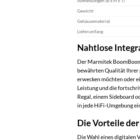
Abmessungen (B x H x T)
Gewicht
Gehäusematerial
Lieferumfang
Nahtlose Integr
Der Marmitek BoomBoom 4
bewährten Qualität Ihrer 
erwecken möchten oder ei
Leistung und die fortschr
Regal, einem Sideboard od
in jede HiFi-Umgebung ein
Die Vorteile der
Die Wahl eines digitalen