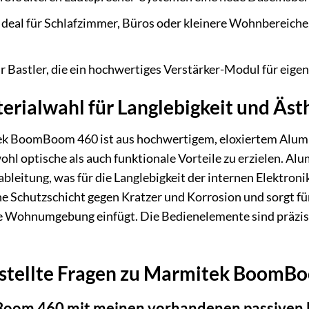
Ideal für Schlafzimmer, Büros oder kleinere Wohnbereiche
r Bastler, die ein hochwertiges Verstärker-Modul für eige
terialwahl für Langlebigkeit und Äst
 BoomBoom 460 ist aus hochwertigem, eloxiertem Alumin
l optische als auch funktionale Vorteile zu erzielen. Alum
leitung, was für die Langlebigkeit der internen Elektronik
he Schutzschicht gegen Kratzer und Korrosion und sorgt für
e Wohnumgebung einfügt. Die Bedienelemente sind präzise 
stellte Fragen zu Marmitek BoomBoo
Boom 460 mit meinen vorhandenen passiven 