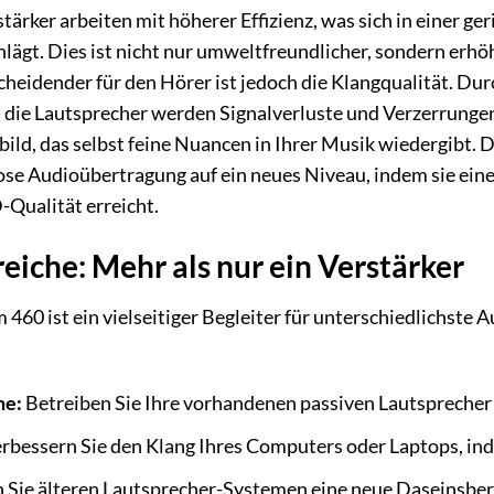
stärker arbeiten mit höherer Effizienz, was sich in einer
ägt. Dies ist nicht nur umweltfreundlicher, sondern erhö
idender für den Hörer ist jedoch die Klangqualität. Durc
n die Lautsprecher werden Signalverluste und Verzerrungen
ld, das selbst feine Nuancen in Ihrer Musik wiedergibt. 
ose Audioübertragung auf ein neues Niveau, indem sie ein
-Qualität erreicht.
che: Mehr als nur ein Verstärker
 ist ein vielseitiger Begleiter für unterschiedlichste Au
me:
Betreiben Sie Ihre vorhandenen passiven Lautsprecher
rbessern Sie den Klang Ihres Computers oder Laptops, ind
Sie älteren Lautsprecher-Systemen eine neue Daseinsber