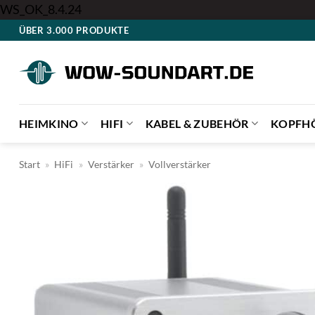
Zum
WS_OK_8.4.24
Inhalt
ÜBER 3.000 PRODUKTE
springen
HEIMKINO
HIFI
KABEL & ZUBEHÖR
KOPFH
Start
»
HiFi
»
Verstärker
»
Vollverstärker