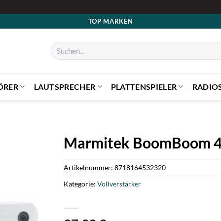
TOP MARKEN
Suchen
nach:
ÖRER
LAUTSPRECHER
PLATTENSPIELER
RADIO
Marmitek BoomBoom 460
Artikelnummer:
8718164532320
Kategorie:
Vollverstärker