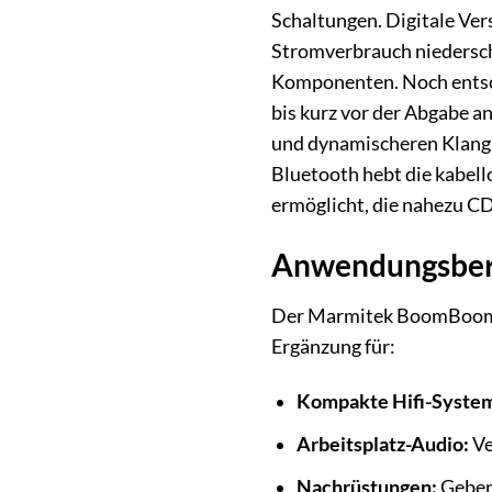
Schaltungen. Digitale Ver
Stromverbrauch niederschl
Komponenten. Noch entsche
bis kurz vor der Abgabe a
und dynamischeren Klangbi
Bluetooth hebt die kabell
ermöglicht, die nahezu CD
Anwendungsberei
Der Marmitek BoomBoom 460
Ergänzung für:
Kompakte Hifi-Syste
Arbeitsplatz-Audio:
Ve
Nachrüstungen:
Geben 