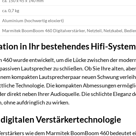
ca. 150 x 45 x 140 mm
ca. 0,7 kg
Aluminium (hochwertig eloxiert)
Marmitek BoomBoom 460 Digitalverstärker, Netzteil, Netzkabel, Bedie
ation in Ihr bestehendes Hifi-System
60 wurde entwickelt, um die Lücke zwischen der moderne
passiven Lautsprecher zu schließen. Ob Sie Ihre alten, ab
nem kompakten Lautsprecherpaar neuen Schwung verleihen 
ittliche Technologie. Die kompakten Abmessungen ermögliche
er direkt neben Ihrer Audioquelle. Die schlichte Eleganz
, ohne aufdringlich zu wirken.
 digitalen Verstärkertechnologie
 Verstärkers wie dem Marmitek BoomBoom 460 bedeutet ei