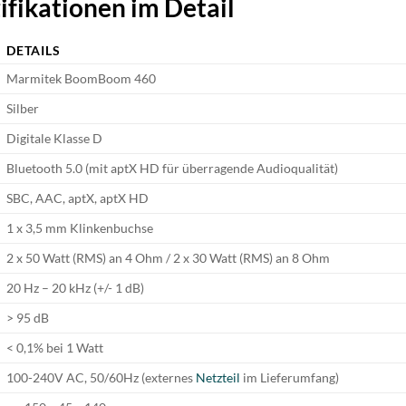
ifikationen im Detail
DETAILS
Marmitek BoomBoom 460
Silber
Digitale Klasse D
Bluetooth 5.0 (mit aptX HD für überragende Audioqualität)
SBC, AAC, aptX, aptX HD
1 x 3,5 mm Klinkenbuchse
2 x 50 Watt (RMS) an 4 Ohm / 2 x 30 Watt (RMS) an 8 Ohm
20 Hz – 20 kHz (+/- 1 dB)
> 95 dB
< 0,1% bei 1 Watt
100-240V AC, 50/60Hz (externes
Netzteil
im Lieferumfang)