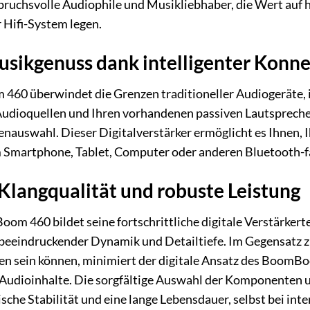
nspruchsvolle Audiophile und Musikliebhaber, die Wert auf
r Hifi-System legen.
sikgenuss dank intelligenter Konne
0 überwindet die Grenzen traditioneller Audiogeräte, ind
 Audioquellen und Ihren vorhandenen passiven Lautspreche
nauswahl. Dieser Digitalverstärker ermöglicht es Ihnen, I
em Smartphone, Tablet, Computer oder anderen Bluetooth-f
langqualität und robuste Leistung
m 460 bildet seine fortschrittliche digitale Verstärkerte
beeindruckender Dynamik und Detailtiefe. Im Gegensatz zu 
n sein können, minimiert der digitale Ansatz des BoomBoo
 Audioinhalte. Die sorgfältige Auswahl der Komponenten u
sche Stabilität und eine lange Lebensdauer, selbst bei i