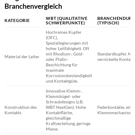
Branchenvergleich
WBT (QUALITATIVE
BRANCHENDURC
KATEGORIE
SCHWERPUNKTE)
(TYPISCH)
Hochreines Kupfer
(OFC),
Speziallegierungen mit
hoher Leitfähigkeit. Oft
mit Rhodium-, Gold-
Standardkupfer, Mes
Material der Leiter
oder Platin-
vernickelte Kontakt
Beschichtung für
maximale
Korrosionsbeständigkeit
und Kontaktgüte.
Innovative Klemm-,
Klemmbügel- oder
Schraubdesigns (z.B.
Konstruktion des
WBT NextGen). Hohe
Federkontakte, einf
Kontakts
Kontaktfläche,
Klemmmechanisme
gleichmäßige
Kraftverteilung, geringe
Masse.