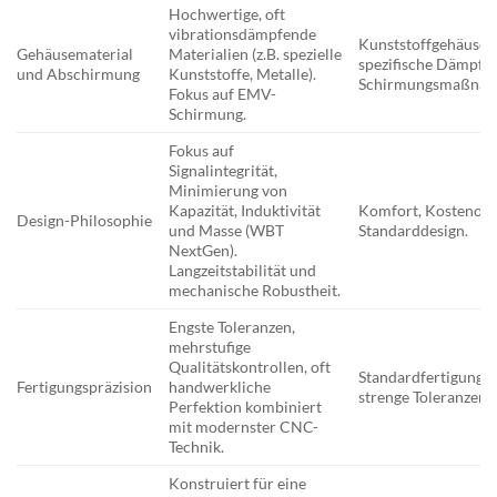
Hochwertige, oft
vibrationsdämpfende
Kunststoffgehäuse, 
Gehäusematerial
Materialien (z.B. spezielle
spezifische Dämpfu
und Abschirmung
Kunststoffe, Metalle).
Schirmungsmaßnah
Fokus auf EMV-
Schirmung.
Fokus auf
Signalintegrität,
Minimierung von
Kapazität, Induktivität
Komfort, Kostenopt
Design-Philosophie
und Masse (WBT
Standarddesign.
NextGen).
Langzeitstabilität und
mechanische Robustheit.
Engste Toleranzen,
mehrstufige
Qualitätskontrollen, oft
Standardfertigung, 
Fertigungspräzision
handwerkliche
strenge Toleranzen.
Perfektion kombiniert
mit modernster CNC-
Technik.
Konstruiert für eine