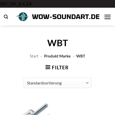
Zum
WS_OK_8.4.24
Inhalt
springen
WBT
Start
»
Produkt Marke
»
WBT
FILTER