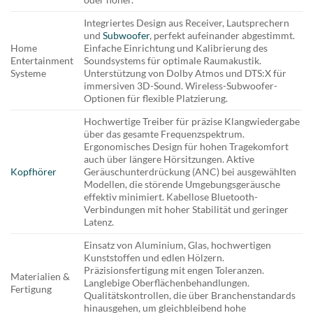
Integriertes Design aus Receiver, Lautsprechern
und
Subwoofer
, perfekt aufeinander abgestimmt.
Home
Einfache Einrichtung und Kalibrierung des
Entertainment
Soundsystems für optimale Raumakustik.
Systeme
Unterstützung von Dolby Atmos und DTS:X für
immersiven 3D-Sound. Wireless-Subwoofer-
Optionen für flexible Platzierung.
Hochwertige Treiber für präzise Klangwiedergabe
über das gesamte Frequenzspektrum.
Ergonomisches Design für hohen Tragekomfort
auch über längere Hörsitzungen. Aktive
Kopfhörer
Geräuschunterdrückung (ANC) bei ausgewählten
Modellen, die störende Umgebungsgeräusche
effektiv minimiert. Kabellose Bluetooth-
Verbindungen mit hoher Stabilität und geringer
Latenz.
Einsatz von Aluminium, Glas, hochwertigen
Kunststoffen und edlen Hölzern.
Präzisionsfertigung mit engen Toleranzen.
Materialien &
Langlebige Oberflächenbehandlungen.
Fertigung
Qualitätskontrollen, die über Branchenstandards
hinausgehen, um gleichbleibend hohe