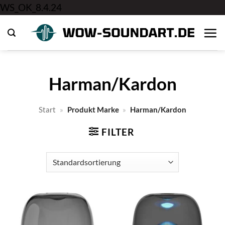
Zum
WS_OK_8.4.24
Inhalt
springen
Harman/Kardon
Start
»
Produkt Marke
»
Harman/Kardon
FILTER