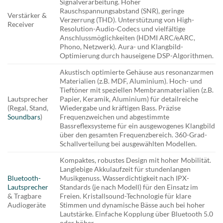
Signalverarbeitung. Hoher
Rauschspannungsabstand (SNR), geringe
Verstärker &
Verzerrung (THD). Unterstützung von High-
Receiver
Resolution-Audio-Codecs und vielfältige
Anschlussmöglichkeiten (HDMI ARC/eARC,
Phono, Netzwerk). Aura- und Klangbild-
Optimierung durch hauseigene DSP-Algorithmen.
Akustisch optimierte Gehäuse aus resonanzarmen
Materialien (z.B. MDF, Aluminium). Hoch- und
Tieftöner mit speziellen Membranmaterialien (z.B.
Lautsprecher
Papier, Keramik, Aluminium) für detailreiche
(Regal, Stand,
Wiedergabe und kräftigen Bass. Präzise
Soundbars
)
Frequenzweichen und abgestimmte
Bassreflexsysteme für ein ausgewogenes Klangbild
über den gesamten Frequenzbereich. 360-Grad-
Schallverteilung bei ausgewählten Modellen.
Kompaktes, robustes Design mit hoher Mobilität.
Langlebige Akkulaufzeit für stundenlangen
Bluetooth-
Musikgenuss. Wasserdichtigkeit nach IPX-
Lautsprecher
Standards (je nach Modell) für den Einsatz im
& Tragbare
Freien. Kristallsound-Technologie für klare
Audiogeräte
Stimmen und dynamische Bässe auch bei hoher
Lautstärke. Einfache Kopplung über Bluetooth 5.0
oder höher.