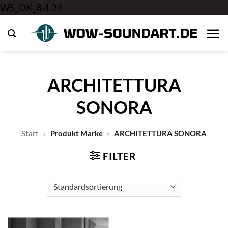
Zum
WS_OK_8.4.24
Inhalt
springen
ARCHITETTURA
SONORA
Start
»
Produkt Marke
»
ARCHITETTURA SONORA
FILTER