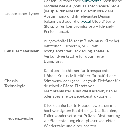
Center-Lautsprecher,
Subwoofer
. Spezifische
Modelle wie die „Sonus Faber Venere“ Serie
(Beispiel für eine Linie, die für ihre klare
Lautsprecher-Typen
Abstimmung und ihr elegantes Design
bekannt ist) oder die „
Focal
Utopia“ Serie
(Beispiel für kompromisslose High-End-
Performance).
Ausgewählte Hölzer (z.B. Walnuss, Kirsche)
mit feinen Furnieren, MDF mit
Gehäusematerialien
hochglänzender Lackierung, spezielle
Verbundwerkstoffe für optimierte
Dämpfung.
Kalotten-Hochtöner für transparente
Höhen, Konus-Mitteltöner für natürliche
Chassis-
Stimmenwiedergabe, Langhub-Tieftöner für
Technologie
druckvolle Bässe. Einsatz von
Membranmaterialien wie Keramik, Papier
oder spezielle Gewebekonstruktionen.
Diskret aufgebaute Frequenzweichen mit
hochwertigsten Bauteilen (z.B. Luftspulen,
Folienkondensatoren). Präzise Abstimmung
Frequenzweiche
zur Sicherstellung einer phasenkorrekten
Wiedergabe und einer breiten