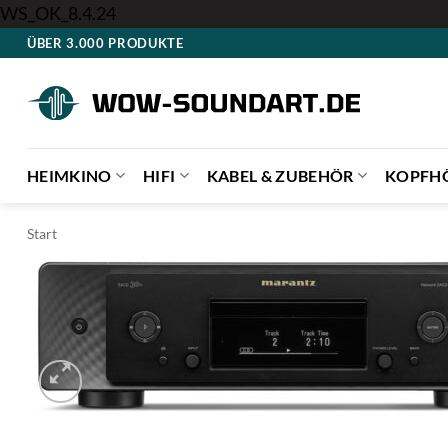
Zum
WS_OK_8.4.24
Inhalt
ÜBER 3.000 PRODUKTE
springen
HEIMKINO
HIFI
KABEL & ZUBEHÖR
KOPFH
Start