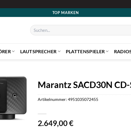
TOP MARKEN
Suchen
nach:
ÖRER
LAUTSPRECHER
PLATTENSPIELER
RADIO
Marantz SACD30N CD-S
Artikelnummer:
4951035072455
2.649,00
€