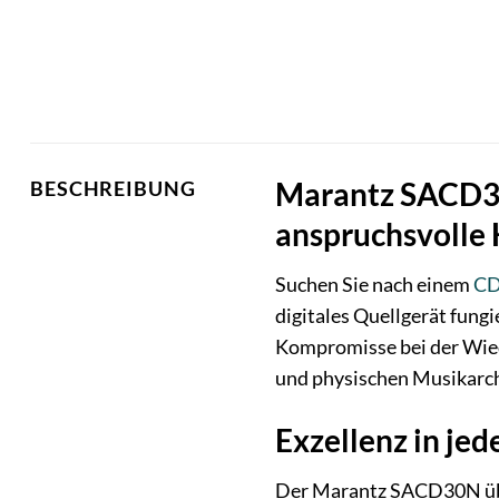
Marantz SACD30
BESCHREIBUNG
anspruchsvolle 
Suchen Sie nach einem
CD
digitales Quellgerät fung
Kompromisse bei der Wied
und physischen Musikarch
Exzellenz in je
Der Marantz SACD30N über