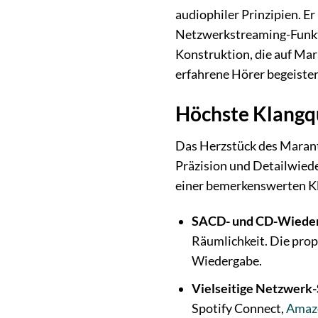
audiophiler Prinzipien. E
Netzwerkstreaming-Funkti
Konstruktion, die auf Mara
erfahrene Hörer begeister
Höchste Klangqu
Das Herzstück des Maran
Präzision und Detailwiede
einer bemerkenswerten Kl
SACD- und CD-Wieder
Räumlichkeit. Die pro
Wiedergabe.
Vielseitige Netzwerk-
Spotify Connect,
Amaz