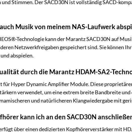
 und Stimmen. Der SACD30N ist vollständig SACD-kompatib
auch Musik von meinem NAS-Laufwerk abspi
n HEOS®-Technologie kann der Marantz SACD30N auf Musik
deren Netzwerkfreigaben gespeichert sind. Sie können Ih
und abspielen.
qualität durch die Marantz HDAM-SA2-Techno
ür Hyper Dynamic Amplifier Module. Diese proprietären
rkern verwendet, um eine extrem breite Bandbreite und ein
, dynamischeren und natürlicheren Klangwiedergabe mit ge
fhörer kann ich an den SACD30N anschließe
fügt über einen dedizierten Kopfhörerverstärker mit HD