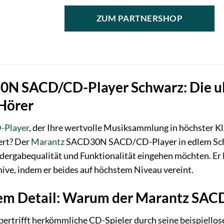
ZUM PARTNERSHOP
N SACD/CD-Player Schwarz: Die ulti
Hörer
-Player
, der Ihre wertvolle Musiksammlung in höchster Kla
iert? Der
Marantz
SACD30N SACD/CD-Player in edlem Schwar
ergabequalität und Funktionalität eingehen möchten. Er l
ive, indem er beides auf höchstem Niveau vereint.
dem Detail: Warum der Marantz SAC
trifft herkömmliche CD-Spieler durch seine beispiellose