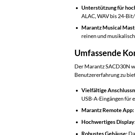
Unterstützung für ho
ALAC, WAV bis 24-Bit/
Marantz Musical Mas
reinen und musikalisc
Umfassende Konn
Der Marantz SACD30N wurde
Benutzererfahrung zu bie
Vielfältige Anschluss
USB-A-Eingängen für e
Marantz Remote App:
Hochwertiges Display
Robustes Gehäuse:
Das