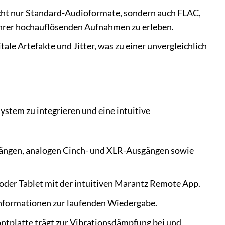
ht nur Standard-Audioformate, sondern auch FLAC,
hrer hochauflösenden Aufnahmen zu erleben.
ale Artefakte und Jitter, was zu einer unvergleichlich
stem zu integrieren und eine intuitive
gängen, analogen Cinch- und XLR-Ausgängen sowie
oder Tablet mit der intuitiven Marantz Remote App.
n Informationen zur laufenden Wiedergabe.
ntplatte trägt zur Vibrationsdämpfung bei und