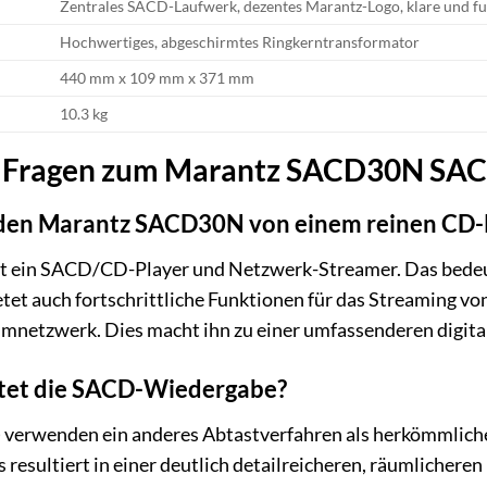
Zentrales SACD-Laufwerk, dezentes Marantz-Logo, klare und f
Hochwertiges, abgeschirmtes Ringkerntransformator
440 mm x 109 mm x 371 mm
10.3 kg
te Fragen zum Marantz SACD30N SA
den Marantz SACD30N von einem reinen CD-
ein SACD/CD-Player und Netzwerk-Streamer. Das bedeutet
tet auch fortschrittliche Funktionen für das Streaming v
imnetzwerk. Dies macht ihn zu einer umfassenderen digita
etet die SACD-Wiedergabe?
verwenden ein anderes Abtastverfahren als herkömmliche
s resultiert in einer deutlich detailreicheren, räumliche