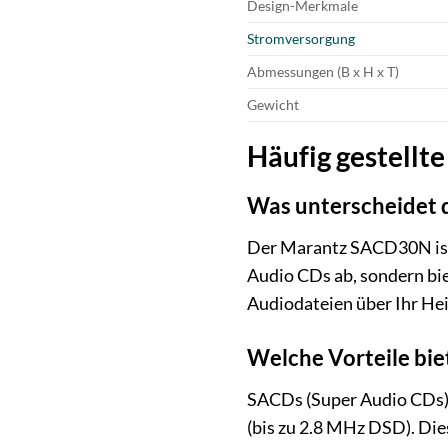
Design-Merkmale
Stromversorgung
Abmessungen (B x H x T)
Gewicht
Häufig gestell
Was unterscheidet 
Der Marantz SACD30N ist 
Audio CDs ab, sondern bie
Audiodateien über Ihr He
Welche Vorteile bi
SACDs (Super Audio CDs) 
(bis zu 2.8 MHz DSD). Die