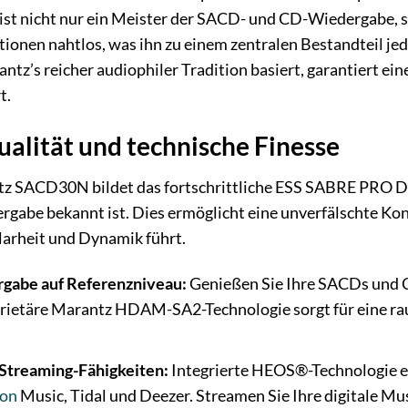
r ist nicht nur ein Meister der SACD- und CD-Wiedergabe,
onen nahtlos, was ihn zu einem zentralen Bestandteil je
ntz’s reicher audiophiler Tradition basiert, garantiert ei
t.
alität und technische Finesse
tz SACD30N bildet das fortschrittliche ESS SABRE PRO D
rgabe bekannt ist. Dies ermöglicht eine unverfälschte Kon
arheit und Dynamik führt.
gabe auf Referenzniveau:
Genießen Sie Ihre SACDs und C
prietäre Marantz HDAM-SA2-Technologie sorgt für eine r
Streaming-Fähigkeiten:
Integrierte HEOS®-Technologie er
on
Music, Tidal und Deezer. Streamen Sie Ihre digitale Mu