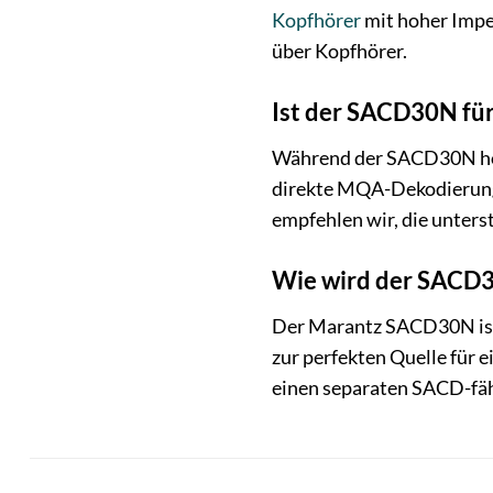
Kopfhörer
mit hoher Imped
über Kopfhörer.
Ist der SACD30N fü
Während der SACD30N hoc
direkte MQA-Dekodierung 
empfehlen wir, die unters
Wie wird der SACD3
Der Marantz SACD30N ist 
zur perfekten Quelle für
einen separaten SACD-fäh