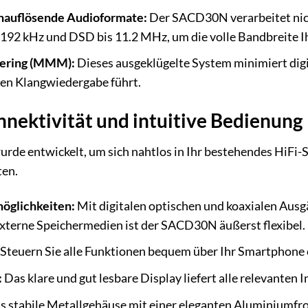
chauflösende Audioformate:
Der SACD30N verarbeitet nic
192 kHz und DSD bis 11.2 MHz, um die volle Bandbreite I
tering (MMM):
Dieses ausgeklügelte System minimiert digit
hen Klangwiedergabe führt.
ektivität und intuitive Bedienung
 entwickelt, um sich nahtlos in Ihr bestehendes HiFi-Sy
ten.
möglichkeiten:
Mit digitalen optischen und koaxialen Aus
xterne Speichermedien ist der SACD30N äußerst flexibel.
Steuern Sie alle Funktionen bequem über Ihr Smartphone 
:
Das klare und gut lesbare Display liefert alle relevante
 stabile Metallgehäuse mit einer eleganten Aluminiumfro