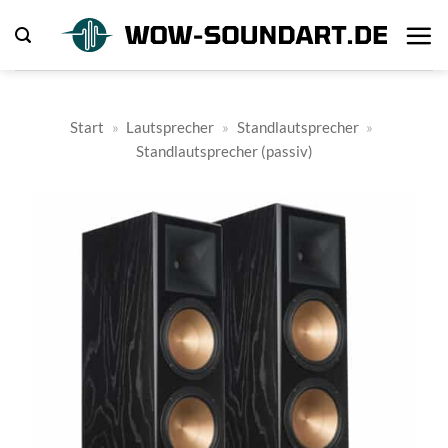
Zum
Inhalt
springen
Start
»
Lautsprecher
»
Standlautsprecher
»
Standlautsprecher (passiv)