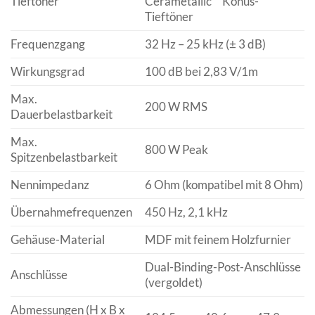
Tieftöner
Cerametallic™ Konus-
Tieftöner
Frequenzgang
32 Hz – 25 kHz (± 3 dB)
Wirkungsgrad
100 dB bei 2,83 V/1m
Max.
200 W RMS
Dauerbelastbarkeit
Max.
800 W Peak
Spitzenbelastbarkeit
Nennimpedanz
6 Ohm (kompatibel mit 8 Ohm)
Übernahmefrequenzen
450 Hz, 2,1 kHz
Gehäuse-Material
MDF mit feinem Holzfurnier
Dual-Binding-Post-Anschlüsse
Anschlüsse
(vergoldet)
Abmessungen (H x B x