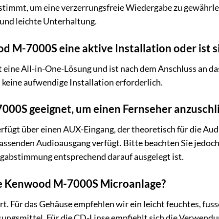
stimmt, um eine verzerrungsfreie Wiedergabe zu gewährlei
und leichte Unterhaltung.
 M-7000S eine aktive Installation oder ist si
eine All-in-One-Lösung und ist nach dem Anschluss an d
t keine aufwendige Installation erforderlich.
7000S geeignet, um einen Fernseher anzuschl
ügt über einen AUX-Eingang, der theoretisch für die Aud
passenden Audioausgang verfügt. Bitte beachten Sie jedoch
angabstimmung entsprechend darauf ausgelegt ist.
ne Kenwood M-7000S Microanlage?
rt. Für das Gehäuse empfehlen wir ein leicht feuchtes, fus
ungsmittel. Für die CD-Linse empfiehlt sich die Verwendu