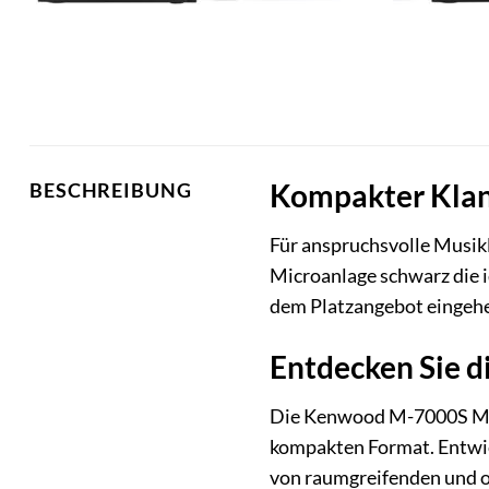
Kompakter Klan
BESCHREIBUNG
Für anspruchsvolle Musik
Microanlage schwarz die 
dem Platzangebot eingeh
Entdecken Sie 
Die Kenwood M-7000S Micr
kompakten Format. Entwic
von raumgreifenden und o