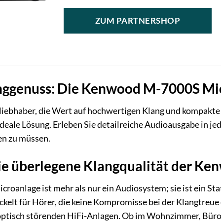
ZUM PARTNERSHOP
ggenuss: Die Kenwood M-7000S Mi
liebhaber, die Wert auf hochwertigen Klang und kompakte 
ideale Lösung. Erleben Sie detailreiche Audioausgabe in 
en zu müssen.
die überlegene Klangqualität der K
oanlage ist mehr als nur ein Audiosystem; sie ist ein S
kelt für Hörer, die keine Kompromisse bei der Klangtreue
ptisch störenden HiFi-Anlagen. Ob im Wohnzimmer, Büro 