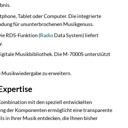
bnis.
phone, Tablet oder Computer. Die integrierte
bindung für ununterbrochenen Musikgenuss.
Die RDS-Funktion (
Radio
Data System) liefert
y.
igitale Musikbibliothek. Die M-7000S unterstützt
e Musikwiedergabe zu erweitern.
Expertise
Kombination mit den speziell entwickelten
ung der Komponenten ermöglicht eine transparente
 in Ihrer Musik entdecken, die Ihnen bisher