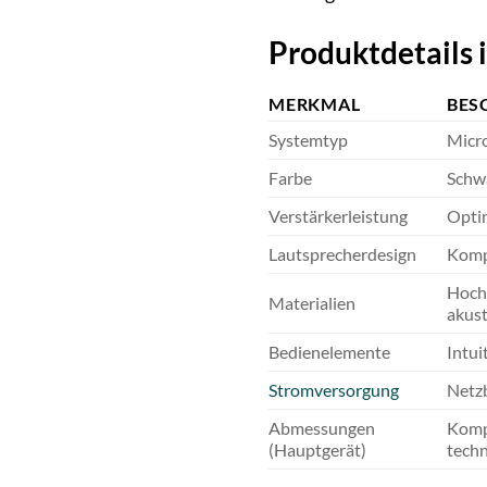
Produktdetails 
MERKMAL
BES
Systemtyp
Micro
Farbe
Schw
Verstärkerleistung
Optim
Lautsprecherdesign
Komp
Hochw
Materialien
akust
Bedienelemente
Intui
Stromversorgung
Netzb
Abmessungen
Kompa
(Hauptgerät)
techn