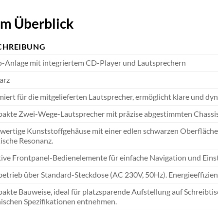
im Überblick
CHREIBUNG
-Anlage mit integriertem CD-Player und Lautsprechern
arz
iert für die mitgelieferten Lautsprecher, ermöglicht klare und 
akte Zwei-Wege-Lautsprecher mit präzise abgestimmten Chassis
ertige Kunststoffgehäuse mit einer edlen schwarzen Oberfläche, 
ische Resonanz.
tive Frontpanel-Bedienelemente für einfache Navigation und Einst
etrieb über Standard-Steckdose (AC 230V, 50Hz). Energieeffizien
kte Bauweise, ideal für platzsparende Aufstellung auf Schreibti
ischen Spezifikationen entnehmen.