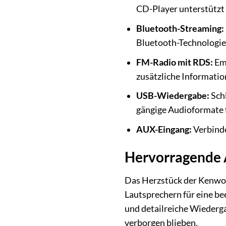
CD-Player unterstützt 
Bluetooth-Streaming:
Bluetooth-Technologie
FM-Radio mit RDS:
Emp
zusätzliche Informatio
USB-Wiedergabe:
Schl
gängige Audioformate 
AUX-Eingang:
Verbinde
Hervorragende 
Das Herzstück der Kenwood
Lautsprechern für eine b
und detailreiche Wiederga
verborgen blieben.