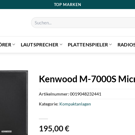
TOP MARKEN
Suchen
nach:
ÖRER
LAUTSPRECHER
PLATTENSPIELER
RADIO
Kenwood M-7000S Micr
Artikelnummer:
0019048232441
Kategorie:
Kompaktanlagen
195,00
€