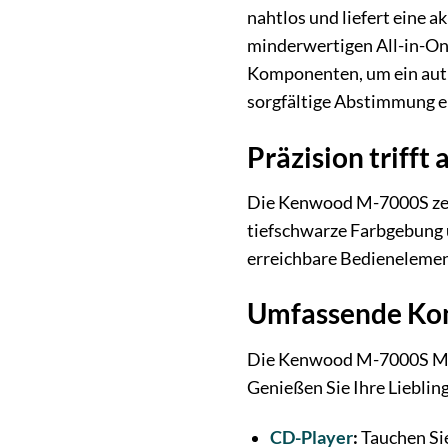
nahtlos und liefert eine 
minderwertigen All-in-O
Komponenten, um ein auth
sorgfältige Abstimmung e
Präzision trifft
Die Kenwood M-7000S zeic
tiefschwarze Farbgebung u
erreichbare Bedienelement
Umfassende Kon
Die Kenwood M-7000S Micr
Genießen Sie Ihre Lieblin
CD-Player
:
Tauchen Sie