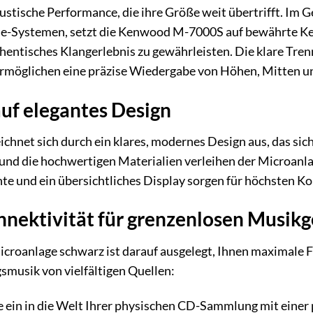
akustische Performance, die ihre Größe weit übertrifft. I
ne-Systemen, setzt die Kenwood M-7000S auf bewährte K
entisches Klangerlebnis zu gewährleisten. Die klare Tre
rmöglichen eine präzise Wiedergabe von Höhen, Mitten und
 auf elegantes Design
hnet sich durch ein klares, modernes Design aus, das si
nd die hochwertigen Materialien verleihen der Microanlag
e und ein übersichtliches Display sorgen für höchsten Ko
nektivität für grenzenlosen Musik
oanlage schwarz ist darauf ausgelegt, Ihnen maximale Fle
gsmusik von vielfältigen Quellen:
 ein in die Welt Ihrer physischen CD-Sammlung mit einer 